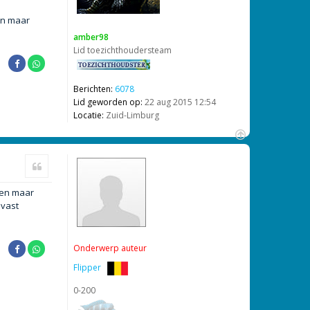
g
jn maar
amber98
Lid toezichthoudersteam
Berichten:
6078
Lid geworden op:
22 aug 2015 12:54
Locatie:
Zuid-Limburg
O
m
Citeer
h
o
men maar
o
g
lvast
Onderwerp auteur
Flipper
0-200