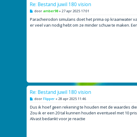
Re: Bestand juwil 180 vision
B
door
amber98
»
27 apr 2025 17:01
e
r
Paracheirodon simulans doet het prima op kraanwater van 
i
er veel van nodig hebt om ze minder schuw te maken. Een 
c
h
t
Re: Bestand juwil 180 vision
B
door
Flipper
»
28 apr 2025 11:46
e
r
Dus ik hoef geen rekening te houden met de waardes die 
i
Zou ik er een 20 tal kunnen houden eventueel met 10 pristel
c
h
Alvast bedankt voor je reactie
t