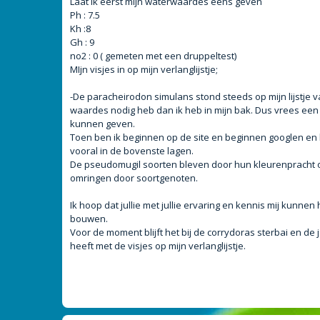
Laat ik eerst mijn waterwaardes eens geven
t
Ph : 7.5
Kh :8
Gh : 9
no2 : 0 ( gemeten met een druppeltest)
MIjn visjes in op mijn verlanglijstje;
-De paracheirodon simulans stond steeds op mijn lijstje 
waardes nodig heb dan ik heb in mijn bak. Dus vrees een b
kunnen geven.
Toen ben ik beginnen op de site en beginnen googlen en kw
vooral in de bovenste lagen.
De pseudomugil soorten bleven door hun kleurenpracht ook m
omringen door soortgenoten.
Ik hoop dat jullie met jullie ervaring en kennis mij kunn
bouwen.
Voor de moment blijft het bij de corrydoras sterbai en de
heeft met de visjes op mijn verlanglijstje.