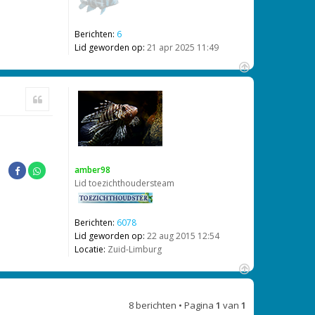
Berichten:
6
Lid geworden op:
21 apr 2025 11:49
O
m
Citeer
h
o
o
g
amber98
Lid toezichthoudersteam
Berichten:
6078
Lid geworden op:
22 aug 2015 12:54
Locatie:
Zuid-Limburg
O
m
8 berichten • Pagina
1
van
1
h