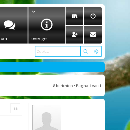
rum
overige
8 berichten • Pagina
1
van
1
Citeer