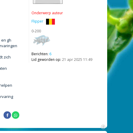
Onderwerp auteur
Flipper
0-200
h en gh
ervaringen
Berichten:
6
t zich
Lid geworden op:
21 apr 2025 11:49
aten
 helpen
ervaring
O