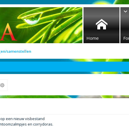
Home
Fo
gen/samenstellen
ek
n op een nieuw visbestand
antoomzalmpjes en corrydoras.