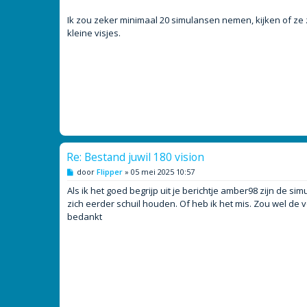
i
c
h
Ik zou zeker minimaal 20 simulansen nemen, kijken of ze
t
kleine visjes.
Re: Bestand juwil 180 vision
B
door
Flipper
»
05 mei 2025 10:57
e
r
Als ik het goed begrijp uit je berichtje amber98 zijn de
i
zich eerder schuil houden. Of heb ik het mis. Zou wel de 
c
h
bedankt
t