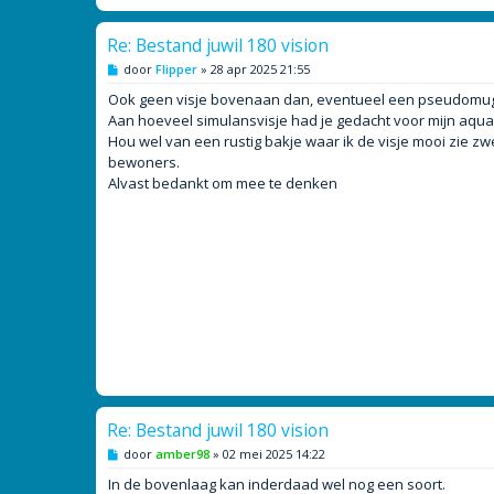
Re: Bestand juwil 180 vision
B
door
Flipper
»
28 apr 2025 21:55
e
r
Ook geen visje bovenaan dan, eventueel een pseudomugil s
i
Aan hoeveel simulansvisje had je gedacht voor mijn aqua
c
h
Hou wel van een rustig bakje waar ik de visje mooi zie 
t
bewoners.
Alvast bedankt om mee te denken
Re: Bestand juwil 180 vision
B
door
amber98
»
02 mei 2025 14:22
e
r
In de bovenlaag kan inderdaad wel nog een soort.