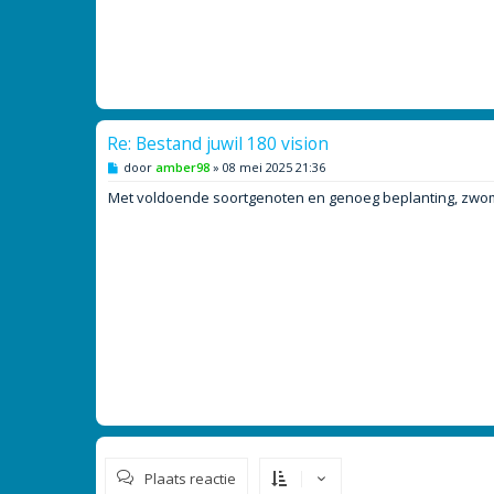
Re: Bestand juwil 180 vision
B
door
amber98
»
08 mei 2025 21:36
e
r
Met voldoende soortgenoten en genoeg beplanting, zwomme
i
c
h
t
Plaats reactie