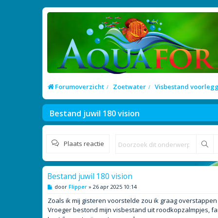
Forumoverzicht
Zoetwater
Visbestand voorleg
Bestand juwil 180 vision
Plaats reactie
Zo
Bestand juwil 180 vision
B
door
Flipper
»
26 apr 2025 10:14
e
r
Zoals ik mij gisteren voorstelde zou ik graag overstappe
i
Vroeger bestond mijn visbestand uit roodkopzalmpjes, f
c
h