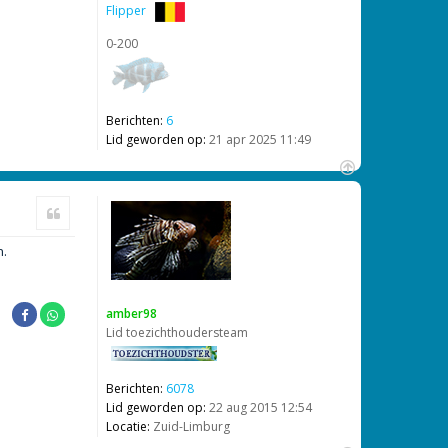
Flipper
0-200
Berichten:
6
Lid geworden op:
21 apr 2025 11:49
O
m
Citeer
h
o
n.
o
g
amber98
Lid toezichthoudersteam
Berichten:
6078
Lid geworden op:
22 aug 2015 12:54
Locatie:
Zuid-Limburg