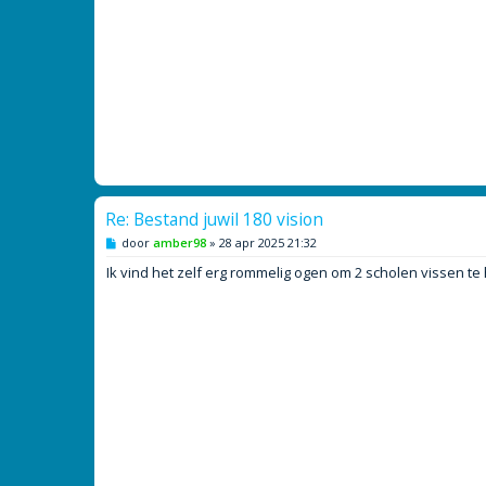
Re: Bestand juwil 180 vision
B
door
amber98
»
28 apr 2025 21:32
e
r
Ik vind het zelf erg rommelig ogen om 2 scholen vissen t
i
c
h
t