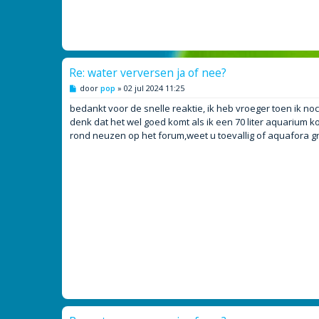
Re: water verversen ja of nee?
B
door
pop
»
02 jul 2024 11:25
e
r
bedankt voor de snelle reaktie, ik heb vroeger toen ik noch
i
denk dat het wel goed komt als ik een 70 liter aquarium k
c
h
rond neuzen op het forum,weet u toevallig of aquafora gra
t