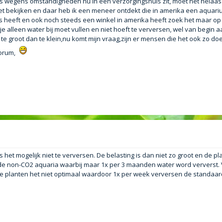
as wegens omstandigheden nu in een verzorgingshuis zit, moet het helaas
n het bekijken en daar heb ik een meneer ontdekt die in amerika een aquar
ums heeft en ook noch steeds een winkel in amerika heeft zoek het maar op
t je alleen water bij moet vullen en niet hoeft te verversen, wel van begin a
ets te groot dan te klein,nu komt mijn vraag,zijn er mensen die het ook zo do
forum,
 het mogelijk niet te verversen. De belasting is dan niet zo groot en de pl
als de non-CO2 aquaria waarbij maar 1x per 3 maanden water word ververst. 
e planten het niet optimaal waardoor 1x per week verversen de standaard