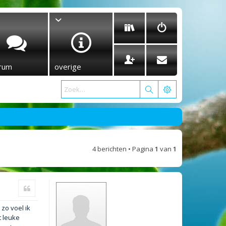
rum
overige
4 berichten • Pagina
1
van
1
Citeer
 zo voel ik
t leuke