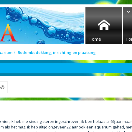
Home
Fo
quarium
Bodembedekking, inrichting en plaatsing
ek
w hier, ik heb me sinds gisteren ingeschreven, ik ben helaas al 66jaar maar
m als het mag, ik heb altijd ongeveer 22jaar ook een aquarium gehad, me