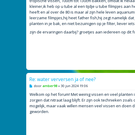
tropische vissen, 100cm tot 130cm bakken, omdat ik hela
t
kleiner,ik heb op u tube al een tijdje u tube filmpjes aa
heeft en al over de 80 is maar al zijn hele leven aquari
leerzame filmpjes,hij heet father fish,hij zegt namelijk da
planten in je bak, en niet bezuinigen op je filter, liever i
zijn de ervaringen daarbij? groetjes aan iedereen op dit 
Re: water verversen ja of nee?
B
door
amber98
»
30 jun 2024 19:06
e
r
Welkom op het forum! Met weinig vissen en veel planten is
i
zorgen dat nitraat laag blijft. Er zijn ook technieken zo
c
h
mogelijk, maar vaak willen mensen veel vissen en doen d
t
geworden.