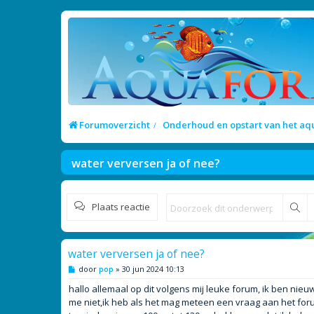
Forumoverzicht
Onderhoud en opstart van het a
water verversen ja of nee?
Plaats reactie
Zo
water verversen ja of nee?
B
door
pop
»
30 jun 2024 10:13
e
r
hallo allemaal op dit volgens mij leuke forum, ik ben nieu
i
me niet,ik heb als het mag meteen een vraag aan het foru
c
h