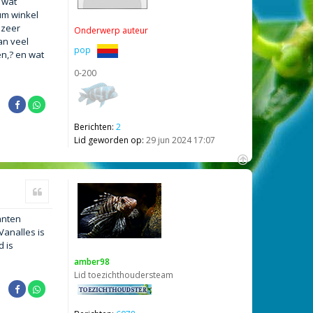
 wat
ium winkel
 zeer
Onderwerp auteur
an veel
pop
en,? en wat
0-200
Berichten:
2
Lid geworden op:
29 jun 2024 17:07
O
m
Citeer
h
o
anten
o
g
Vanalles is
 is
amber98
Lid toezichthoudersteam