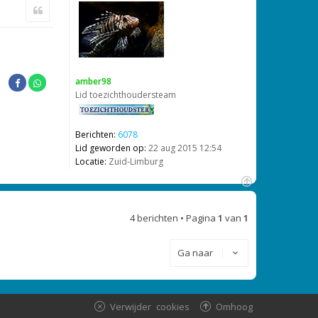
m
Citeer
h
o
o
g
amber98
Lid toezichthoudersteam
Berichten:
6078
Lid geworden op:
22 aug 2015 12:54
Locatie:
Zuid-Limburg
O
m
4 berichten • Pagina
1
van
1
h
o
o
Ga naar
g
Verwijder cookies
Omhoog