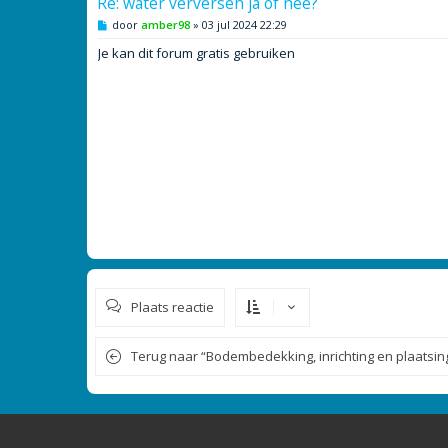
Re: water verversen ja of nee?
B
door
amber98
»
03 jul 2024 22:29
e
r
Je kan dit forum gratis gebruiken
i
c
h
t
Plaats reactie
Terug naar “Bodembedekking, inrichting en plaatsin