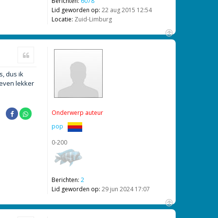
Berichten:
6078
Lid geworden op:
22 aug 2015 12:54
Locatie:
Zuid-Limburg
O
m
Citeer
h
o
s, dus ik
o
g
 even lekker
Onderwerp auteur
pop
0-200
Berichten:
2
Lid geworden op:
29 jun 2024 17:07
O