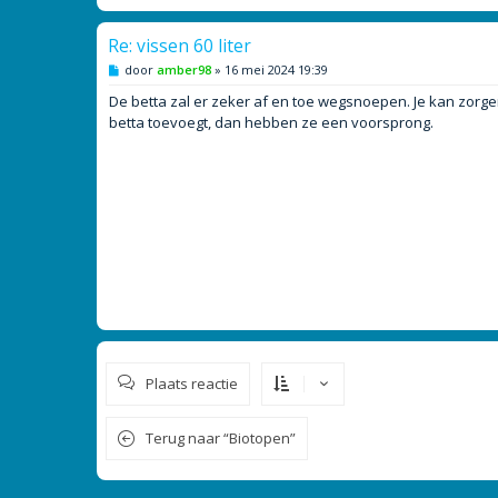
Re: vissen 60 liter
B
door
amber98
»
16 mei 2024 19:39
e
r
De betta zal er zeker af en toe wegsnoepen. Je kan zorge
i
betta toevoegt, dan hebben ze een voorsprong.
c
h
t
Plaats reactie
Terug naar “Biotopen”