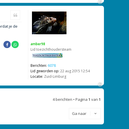
O
m
Citeer
h
o
rdat je de
o
g
amber98
Lid toezichthoudersteam
Berichten:
6078
Lid geworden op:
22 aug 2015 12:54
Locatie:
Zuid-Limburg
O
m
4 berichten • Pagina
1
van
1
h
o
o
Ga naar
g