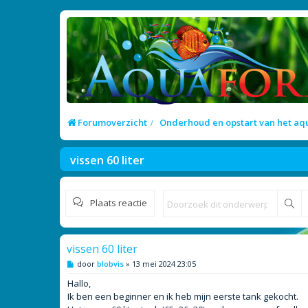
Forumoverzicht
Onderhoud en opstart van het a
vissen 60 liter
Plaats reactie
Zo
vissen 60 liter
B
door
blobvis
»
13 mei 2024 23:05
e
r
Hallo,
i
Ik ben een beginner en ik heb mijn eerste tank gekocht.
c
h