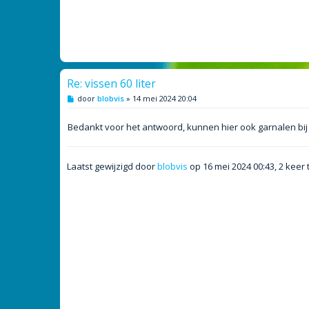
Re: vissen 60 liter
B
door
blobvis
»
14 mei 2024 20:04
e
r
i
Bedankt voor het antwoord, kunnen hier ook garnalen bij
c
h
t
Laatst gewijzigd door
blobvis
op 16 mei 2024 00:43, 2 keer 