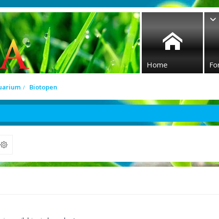
Home
Fo
quarium
Biotopen
ek