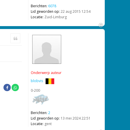
Berichten:
6078
Lid geworden op:
22 aug 2015 12:54
Locatie:
Zuid-Limburg
O
m
Citeer
h
o
o
g
Onderwerp auteur
blobvis
0-200
Berichten:
2
Lid geworden op:
13 mei 2024 22:51
Locatie:
gent