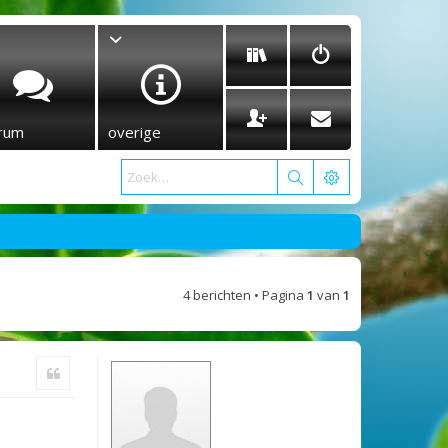
rum
overige
4 berichten • Pagina
1
van
1
Citeer