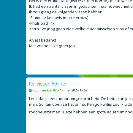
Het is een 60 liter tank (65x36x30) en ik vroeg me af welke 
t
Ik had een aantal vissen in gedachten maar ik weet niet of 
Ik zou graag de volgende vissen hebben:
-Siamese kempvis (man + vrouw)
-khuli loach 4x
-tetra 12x (nog geen idee welke maar misschien ruby of e
Alvast bedankt
Met vriendelijke groet Jan
Re: vissen 60 liter
B
door
amber98
»
14 mei 2024 17:59
e
r
Leuk dat je een aquarium gekocht hebt. De betta kun je in 
i
man. Solitair doen ze het prima. Pangio kuhliis zou ik ui
c
h
roodneuszalmen? Deze hebben een grote aquarium nodig
t