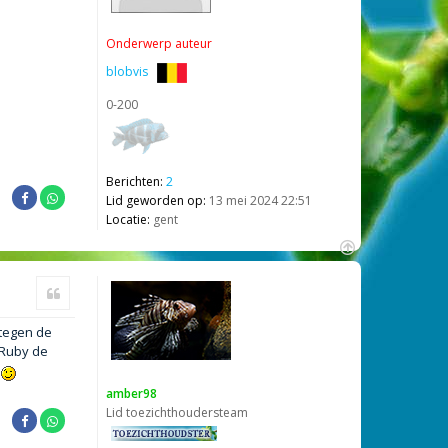
Onderwerp auteur
blobvis
0-200
Berichten:
2
Lid geworden op:
13 mei 2024 22:51
Locatie:
gent
O
m
Citeer
h
o
 tegen de
o
g
 Ruby de
amber98
Lid toezichthoudersteam