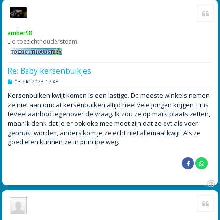
O
Cite
m
h
o
amber98
o
Lid toezichthoudersteam
g
Re: Baby kersenbuikjes
B
03 okt 2023 17:45
e
r
Kersenbuiken kwijt komen is een lastige. De meeste winkels nemen
i
ze niet aan omdat kersenbuiken altijd heel vele jongen krijgen. Er is
c
h
teveel aanbod tegenover de vraag. Ik zou ze op marktplaats zetten,
t
maar ik denk dat je er ook oke mee moet zijn dat ze evt als voer
gebruikt worden, anders kom je ze echt niet allemaal kwijt. Als ze
goed eten kunnen ze in principe weg.
O
Cite
m
h
o