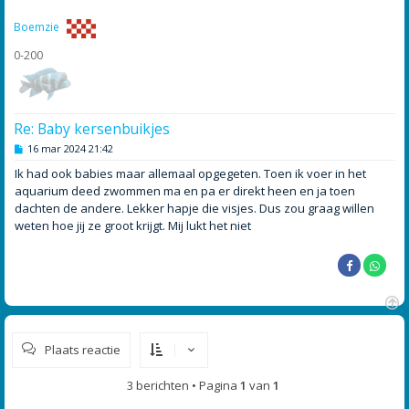
o
g
Boemzie
0-200
Re: Baby kersenbuikjes
B
16 mar 2024 21:42
e
r
Ik had ook babies maar allemaal opgegeten. Toen ik voer in het
i
aquarium deed zwommen ma en pa er direkt heen en ja toen
c
h
dachten de andere. Lekker hapje die visjes. Dus zou graag willen
t
weten hoe jij ze groot krijgt. Mij lukt het niet
O
m
Plaats reactie
h
o
o
3 berichten • Pagina
1
van
1
g