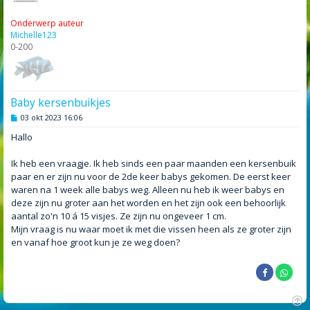
Onderwerp auteur
Michelle123
0-200
Baby kersenbuikjes
B
03 okt 2023 16:06
e
r
Hallo
i
c
h
Ik heb een vraagje. Ik heb sinds een paar maanden een kersenbuik
t
paar en er zijn nu voor de 2de keer babys gekomen. De eerst keer
waren na 1 week alle babys weg. Alleen nu heb ik weer babys en
deze zijn nu groter aan het worden en het zijn ook een behoorlijk
aantal zo'n 10 á 15 visjes. Ze zijn nu ongeveer 1 cm.
Mijn vraag is nu waar moet ik met die vissen heen als ze groter zijn
en vanaf hoe groot kun je ze weg doen?