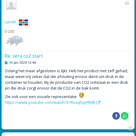
Cite
m
h
o
o
g
Lamith
0-200
Re: sera co2 start
B
10 jan 2024 13:44
e
r
Zolang het maar afgesloten is lijkt. Heb het product niet zelf gehad,
i
maar weet vrij zeker dat die afsluiting ervoor dient om druk in de
c
h
container te houden. Bij de productie van CO2 ontstaat er een druk
t
en die druk zorgt ervoor dat de CO2 in de bak komt.
Zie ook voor een visuele representatie
https://www.youtube.com/watch?v=Rvaq5jqYRME
O