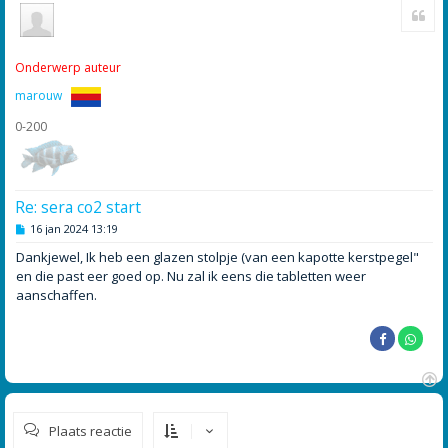
Cite
m
h
o
o
Onderwerp auteur
g
marouw
0-200
Re: sera co2 start
B
16 jan 2024 13:19
e
r
Dankjewel, Ik heb een glazen stolpje (van een kapotte kerstpegel"
i
en die past eer goed op. Nu zal ik eens die tabletten weer
c
h
aanschaffen.
t
O
m
Plaats reactie
h
o