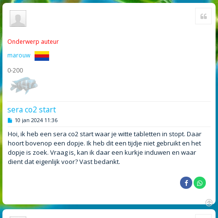
Cite
Onderwerp auteur
marouw
0-200
sera co2 start
B
10 jan 2024 11:36
e
r
Hoi, ik heb een sera co2 start waar je witte tabletten in stopt. Daar
i
hoort bovenop een dopje. Ik heb dit een tijdje niet gebruikt en het
c
h
dopje is zoek. Vraag is, kan ik daar een kurkje induwen en waar
t
dient dat eigenlijk voor? Vast bedankt.
O