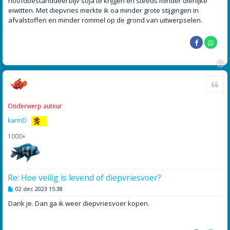
hoofdbestanddeel bijv soja te krijgen en steeds minder dierlijke
eiwitten. Met diepvries merkte ik oa minder grote stijgingen in
afvalstoffen en minder rommel op de grond van uitwerpselen.
O
Cite
m
h
o
Onderwerp auteur
o
g
karinD
1000+
Re: Hoe veilig is levend of diepvriesvoer?
B
02 dec 2023 15:38
e
r
Dank je. Dan ga ik weer diepvriesvoer kopen.
i
c
h
t