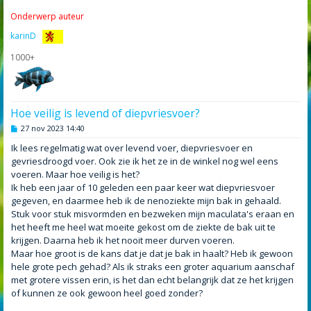
Onderwerp auteur
karinD
1000+
Hoe veilig is levend of diepvriesvoer?
B
27 nov 2023 14:40
e
r
Ik lees regelmatig wat over levend voer, diepvriesvoer en
i
gevriesdroogd voer. Ook zie ik het ze in de winkel nog wel eens
c
h
voeren. Maar hoe veilig is het?
t
Ik heb een jaar of 10 geleden een paar keer wat diepvriesvoer
gegeven, en daarmee heb ik de nenoziekte mijn bak in gehaald.
Stuk voor stuk misvormden en bezweken mijn maculata's eraan en
het heeft me heel wat moeite gekost om de ziekte de bak uit te
krijgen. Daarna heb ik het nooit meer durven voeren.
Maar hoe groot is de kans dat je dat je bak in haalt? Heb ik gewoon
hele grote pech gehad? Als ik straks een groter aquarium aanschaf
met grotere vissen erin, is het dan echt belangrijk dat ze het krijgen
of kunnen ze ook gewoon heel goed zonder?