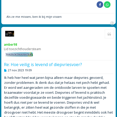
Als ze me missen, ben ik bij mijn vissen
O
Cite
m
h
o
amber98
o
Lid toezichthoudersteam
g
Re: Hoe veilig is levend of diepvriesvoer?
B
27 nov 2023 19:09
e
r
Ik heb hier heel wat jaren bijna alleen maar diepvries gevoerd,
i
zonder problemen. Ik denk dus dat je helaas net pech hebt gehad.
c
h
Er word wel aangeraden om de ontdooide larven te spoelen met
t
kraanwater voordat je ze voert. Diepvries of levend is praktisch
dezelfde voedingswaarde en beide triggeren het jachtinstinct. Je
hoeft dus niet per se levend te voeren. Diepvries vind ik wel
belangrijk, er zitten heel wat gezonde stoffen in die je met
droogvoer niet hebt. Het meeste droogvoer begint inmiddels ook het