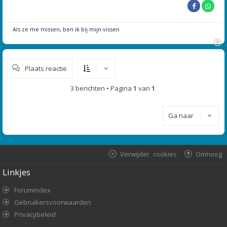
Als ze me missen, ben ik bij mijn vissen
O
m
Plaats reactie
h
o
o
3 berichten • Pagina
1
van
1
g
Ga naar
Verwijder cookies
Omhoog
Linkjes
Forumindex
Gebruikersvoorwaarden
Privacybeleid