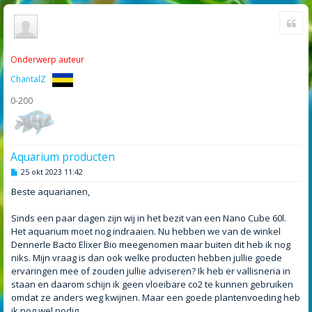
Cite
Onderwerp auteur
ChantalZ
0-200
Aquarium producten
B
25 okt 2023 11:42
e
r
Beste aquarianen,
i
c
h
Sinds een paar dagen zijn wij in het bezit van een Nano Cube 60l.
t
Het aquarium moet nog indraaien. Nu hebben we van de winkel
Dennerle Bacto Elixer Bio meegenomen maar buiten dit heb ik nog
niks. Mijn vraag is dan ook welke producten hebben jullie goede
ervaringen mee of zouden jullie adviseren? Ik heb er vallisneria in
staan en daarom schijn ik geen vloeibare co2 te kunnen gebruiken
omdat ze anders weg kwijnen. Maar een goede plantenvoeding heb
ik nog wel nodig.