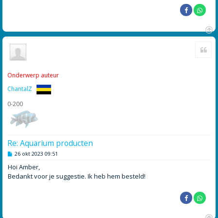
t
O
Cite
m
h
o
o
Onderwerp auteur
g
ChantalZ
0-200
Re: Aquarium producten
B
26 okt 2023 09:51
e
r
Hoi Amber,
i
Bedankt voor je suggestie. Ik heb hem besteld!
c
h
t