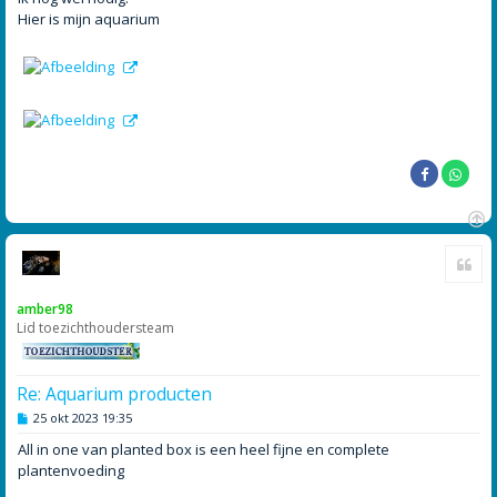
Hier is mijn aquarium
O
Cite
m
h
o
amber98
o
Lid toezichthoudersteam
g
Re: Aquarium producten
B
25 okt 2023 19:35
e
r
All in one van planted box is een heel fijne en complete
i
plantenvoeding
c
h