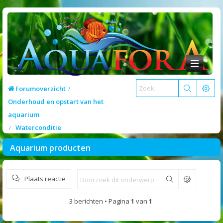
Forumoverzicht
Onderhoud en opstart van het
aquarium
Waterconditie
Aquarium producten
Plaats reactie
Zoek
3 berichten • Pagina
1
van
1