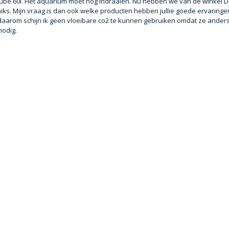
 Cube 60l. Het aquarium moet nog indraaien. Nu hebben we van de winkel 
iks. Mijn vraag is dan ook welke producten hebben jullie goede ervaring
en daarom schijn ik geen vloeibare co2 te kunnen gebruiken omdat ze ander
nodig.