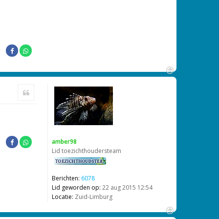
O
m
Citeer
h
o
o
g
amber98
Lid toezichthoudersteam
Berichten:
6078
Lid geworden op:
22 aug 2015 12:54
Locatie:
Zuid-Limburg
O