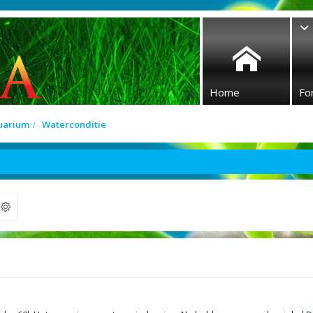
Home
Fo
quarium
Waterconditie
ek