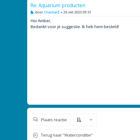
Re: Aquarium producten
B
door
ChantalZ
»
26 okt 2023 09:51
e
r
Hoi Amber,
i
Bedankt voor je suggestie. Ik heb hem besteld!
c
h
t
Plaats reactie
Terug naar “Waterconditie”