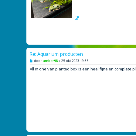
Re: Aquarium producten
B
door
amber98
»
25 okt 2023 19:35
e
r
All in one van planted box is een heel fijne en complete 
i
c
h
t