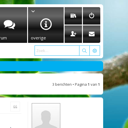
rum
overige
3 berichten • Pagina
1
van
1
Citeer