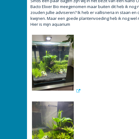
Sinds een paar dagen zijn wij in het bezit van een Nano
t
Bacto Elixer Bio meegenomen maar buiten dit heb ik nog n
zouden jullie adviseren? Ik heb er vallisneria in staan 
kwijnen. Maar een goede plantenvoeding heb ik nog wel 
Hier is mijn aquarium