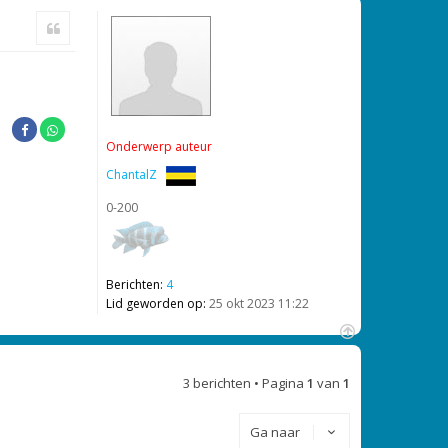
m
Citeer
h
o
o
g
Onderwerp auteur
ChantalZ
0-200
Berichten:
4
Lid geworden op:
25 okt 2023 11:22
O
m
3 berichten • Pagina
1
van
1
h
o
o
Ga naar
g