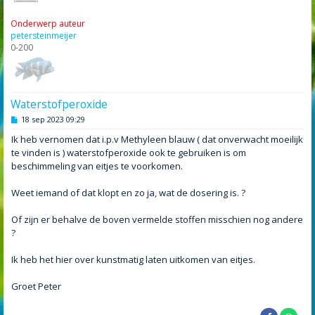
Onderwerp auteur
petersteinmeijer
0-200
Waterstofperoxide
B
18 sep 2023 09:29
e
r
Ik heb vernomen dat i.p.v Methyleen blauw ( dat onverwacht moeilijk
i
te vinden is ) waterstofperoxide ook te gebruiken is om
c
h
beschimmeling van eitjes te voorkomen.
t
Weet iemand of dat klopt en zo ja, wat de dosering is. ?
Of zijn er behalve de boven vermelde stoffen misschien nog andere
?
Ik heb het hier over kunstmatig laten uitkomen van eitjes.
Groet Peter