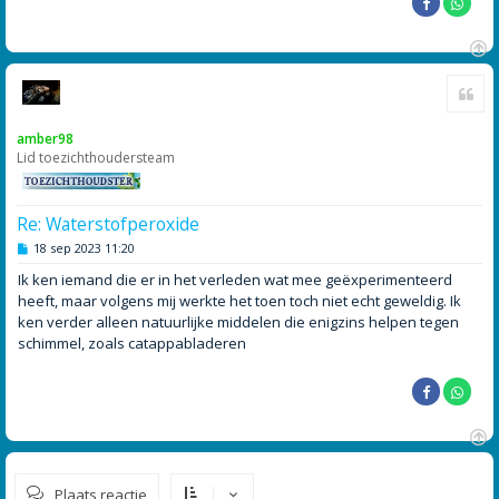
O
Cite
m
h
o
amber98
o
Lid toezichthoudersteam
g
Re: Waterstofperoxide
B
18 sep 2023 11:20
e
r
Ik ken iemand die er in het verleden wat mee geëxperimenteerd
i
heeft, maar volgens mij werkte het toen toch niet echt geweldig. Ik
c
h
ken verder alleen natuurlijke middelen die enigzins helpen tegen
t
schimmel, zoals catappabladeren
O
m
Plaats reactie
h