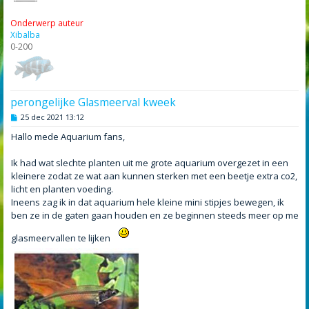
Onderwerp auteur
Xibalba
0-200
perongelijke Glasmeerval kweek
B
25 dec 2021 13:12
e
r
Hallo mede Aquarium fans,
i
c
h
Ik had wat slechte planten uit me grote aquarium overgezet in een
t
kleinere zodat ze wat aan kunnen sterken met een beetje extra co2,
licht en planten voeding.
Ineens zag ik in dat aquarium hele kleine mini stipjes bewegen, ik
ben ze in de gaten gaan houden en ze beginnen steeds meer op me
glasmeervallen te lijken