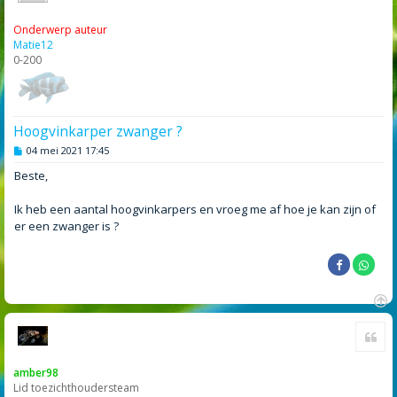
Onderwerp auteur
Matie12
0-200
Hoogvinkarper zwanger ?
B
04 mei 2021 17:45
e
r
Beste,
i
c
h
Ik heb een aantal hoogvinkarpers en vroeg me af hoe je kan zijn of
t
er een zwanger is ?
O
Cite
m
h
o
amber98
o
Lid toezichthoudersteam
g