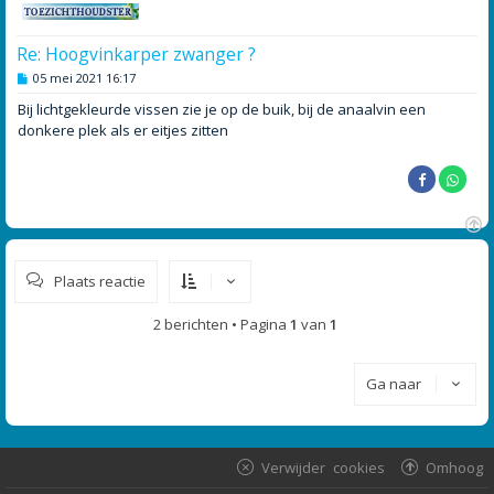
Re: Hoogvinkarper zwanger ?
B
05 mei 2021 16:17
e
r
Bij lichtgekleurde vissen zie je op de buik, bij de anaalvin een
i
donkere plek als er eitjes zitten
c
h
t
O
m
Plaats reactie
h
o
o
2 berichten • Pagina
1
van
1
g
Ga naar
Verwijder cookies
Omhoog