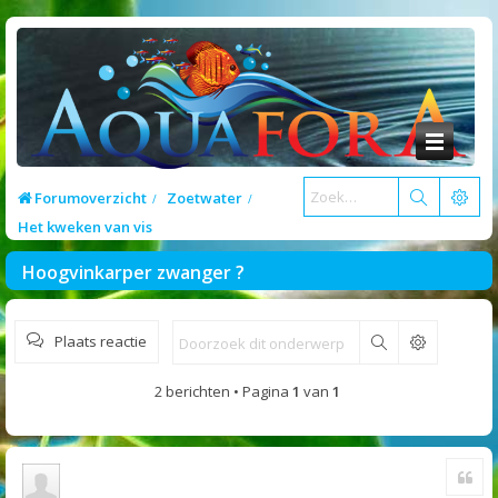
Forumoverzicht
Zoetwater
Het kweken van vis
Hoogvinkarper zwanger ?
Plaats reactie
Zoek
2 berichten • Pagina
1
van
1
Cite