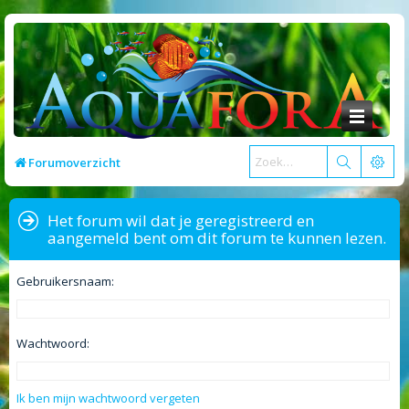
Forumoverzicht
Het forum wil dat je geregistreerd en
aangemeld bent om dit forum te kunnen lezen.
Gebruikersnaam:
Wachtwoord:
Ik ben mijn wachtwoord vergeten