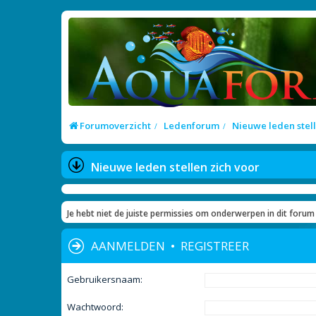
Forumoverzicht
Ledenforum
Nieuwe leden stell
Nieuwe leden stellen zich voor
Je hebt niet de juiste permissies om onderwerpen in dit forum 
AANMELDEN
•
REGISTREER
Gebruikersnaam:
Wachtwoord: