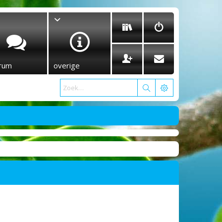
rum
overige