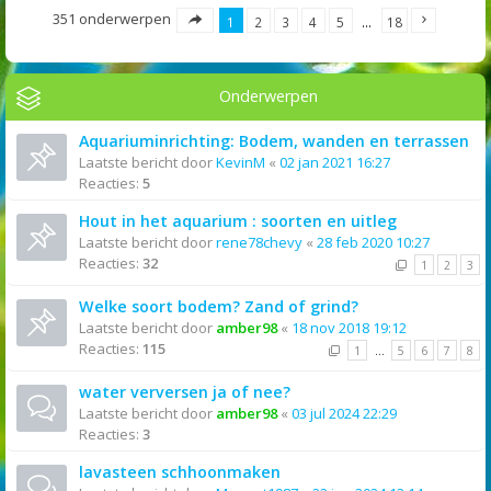
351 onderwerpen
1
2
3
4
5
…
18
Onderwerpen
Aquariuminrichting: Bodem, wanden en terrassen
Laatste bericht door
KevinM
«
02 jan 2021 16:27
Reacties:
5
Hout in het aquarium : soorten en uitleg
Laatste bericht door
rene78chevy
«
28 feb 2020 10:27
Reacties:
32
1
2
3
Welke soort bodem? Zand of grind?
Laatste bericht door
amber98
«
18 nov 2018 19:12
Reacties:
115
1
…
5
6
7
8
water verversen ja of nee?
Laatste bericht door
amber98
«
03 jul 2024 22:29
Reacties:
3
lavasteen schhoonmaken