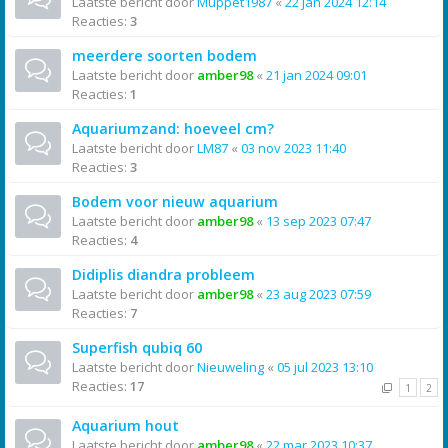
Laatste bericht door
Muppet1987
«
22 jan 2024 12:14
Reacties:
3
meerdere soorten bodem
Laatste bericht door
amber98
«
21 jan 2024 09:01
Reacties:
1
Aquariumzand: hoeveel cm?
Laatste bericht door
LM87
«
03 nov 2023 11:40
Reacties:
3
Bodem voor nieuw aquarium
Laatste bericht door
amber98
«
13 sep 2023 07:47
Reacties:
4
Didiplis diandra probleem
Laatste bericht door
amber98
«
23 aug 2023 07:59
Reacties:
7
Superfish qubiq 60
Laatste bericht door
Nieuweling
«
05 jul 2023 13:10
Reacties:
17
1
2
Aquarium hout
Laatste bericht door
amber98
«
22 mar 2023 10:37