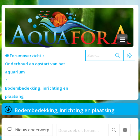
Forumoverzicht
Onderhoud en opstart van het
aquarium
Bodembedekking, inrichting en
plaatsing
Bodembedekking, inrichting en plaatsing
Nieuw onderwerp
Zoek