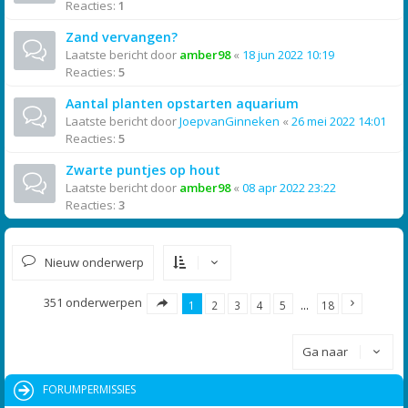
Reacties:
1
Zand vervangen?
Laatste bericht door
amber98
«
18 jun 2022 10:19
Reacties:
5
Aantal planten opstarten aquarium
Laatste bericht door
JoepvanGinneken
«
26 mei 2022 14:01
Reacties:
5
Zwarte puntjes op hout
Laatste bericht door
amber98
«
08 apr 2022 23:22
Reacties:
3
Nieuw onderwerp
351 onderwerpen
1
2
3
4
5
…
18
Ga naar
FORUMPERMISSIES