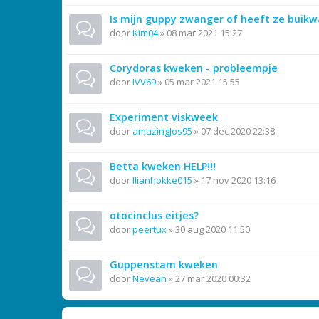
Is mijn guppy zwanger of heeft ze buik
door
Kim04
»
08 mar 2021 15:27
Corydoras kweken - probleempje
door
IVV69
»
05 mar 2021 15:55
Experiment viskweek
door
amazingJos95
»
07 dec 2020 22:38
Betta kweken HELP!!!
door
Ilianhokke015
»
17 nov 2020 13:16
otocinclus eitjes?
door
peertux
»
30 aug 2020 11:50
Guppenstam kweken
door
Neveah
»
27 mar 2020 00:32