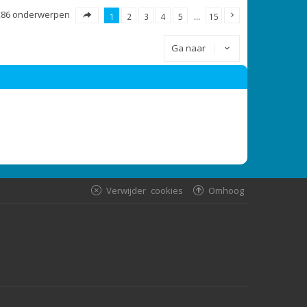
286 onderwerpen
1
2
3
4
5
…
15
Ga naar
Verwijder cookies
Omhoog