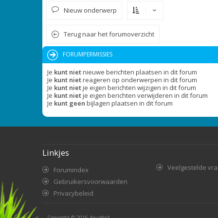
Nieuw onderwerp
Terug naar het forumoverzicht
FORUMPERMISSIES
Je
kunt niet
nieuwe berichten plaatsen in dit forum
Je
kunt niet
reageren op onderwerpen in dit forum
Je
kunt niet
je eigen berichten wijzigen in dit forum
Je
kunt niet
je eigen berichten verwijderen in dit forum
Je
kunt geen
bijlagen plaatsen in dit forum
Linkjes
Veelgestelde vr
Forumindex
Gebruikersvoorwaarden
Privacybeleid
Copyright © 2016
AquaforA