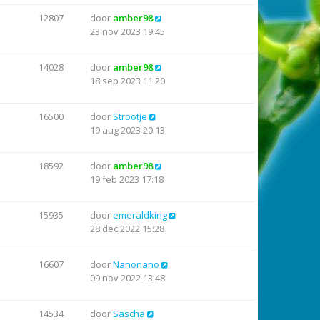
12807
door
amber98
23 nov 2023 19:45
14028
door
amber98
18 sep 2023 11:20
16500
door
Strootje
19 aug 2023 20:13
18592
door
amber98
19 feb 2023 17:18
15935
door
emeraldking
28 dec 2022 15:28
16607
door
Nanonano
09 nov 2022 13:48
14534
door
Sascha