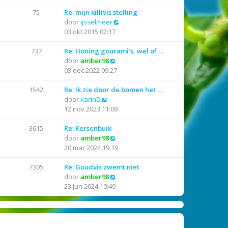
l
k
a
i
75
Re: mijn killivis stelling
a
j
B
door
ijsselmeer
t
k
e
03 okt 2015 02:17
s
l
k
t
a
i
737
Re: Honing gourami's, wel of …
e
a
B
j
door
amber98
b
t
e
k
03 dec 2022 09:27
e
s
k
l
r
t
i
a
1542
Re: Ik zie door de bomen het …
B
i
e
j
a
door
karinD
e
c
b
k
t
12 nov 2023 11:08
k
h
e
l
s
i
t
r
a
t
3615
Re: Kersenbuik
j
i
a
B
e
door
amber98
k
c
t
e
b
20 mar 2024 19:19
l
h
s
k
e
a
t
t
i
r
7305
Re: Goudvis zwemt niet
a
e
j
B
i
door
amber98
t
b
k
e
c
23 jun 2024 10:49
s
e
l
k
h
t
r
a
i
t
e
i
a
j
b
c
t
k