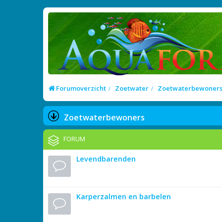
Forumoverzicht
Zoetwater
Zoetwaterbewoner
Zoetwaterbewoners
FORUM
Levendbarenden
Karperzalmen en barbelen