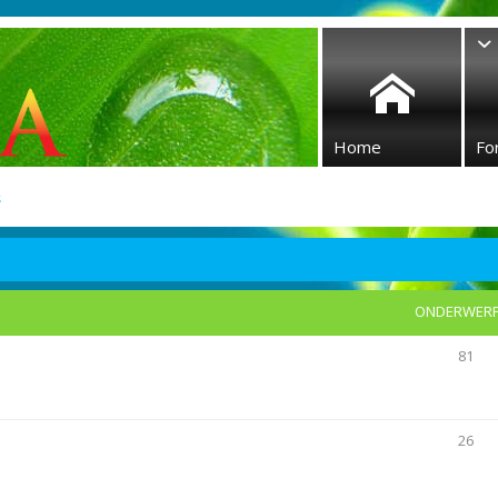
Home
Fo
s
ONDERWER
81
26