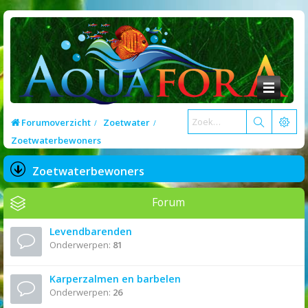
Forumoverzicht
Zoetwater
Zoetwaterbewoners
Zoetwaterbewoners
Forum
Levendbarenden
Onderwerpen:
81
Karperzalmen en barbelen
Onderwerpen:
26