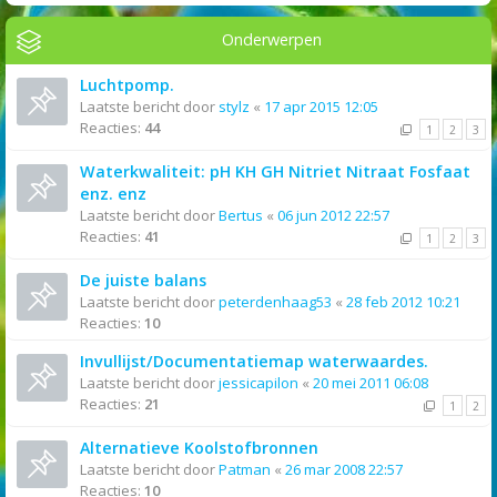
Onderwerpen
Luchtpomp.
Laatste bericht door
stylz
«
17 apr 2015 12:05
Reacties:
44
1
2
3
Waterkwaliteit: pH KH GH Nitriet Nitraat Fosfaat
enz. enz
Laatste bericht door
Bertus
«
06 jun 2012 22:57
Reacties:
41
1
2
3
De juiste balans
Laatste bericht door
peterdenhaag53
«
28 feb 2012 10:21
Reacties:
10
Invullijst/Documentatiemap waterwaardes.
Laatste bericht door
jessicapilon
«
20 mei 2011 06:08
Reacties:
21
1
2
Alternatieve Koolstofbronnen
Laatste bericht door
Patman
«
26 mar 2008 22:57
Reacties:
10