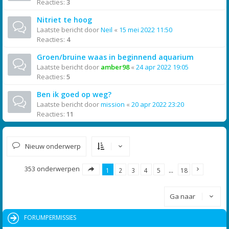
Reacties:
3
Nitriet te hoog
Laatste bericht door
Neil
«
15 mei 2022 11:50
Reacties:
4
Groen/bruine waas in beginnend aquarium
Laatste bericht door
amber98
«
24 apr 2022 19:05
Reacties:
5
Ben ik goed op weg?
Laatste bericht door
mission
«
20 apr 2022 23:20
Reacties:
11
Nieuw onderwerp
353 onderwerpen
1
2
3
4
5
…
18
Ga naar
FORUMPERMISSIES