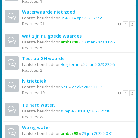
Reacties:
1
Waterwaarde niet goed .
Laatste bericht door
B94
«
14 apr 2023 21:59
Reacties:
21
1
2
wat zijn nu goede waardes
Laatste bericht door
amber98
«
13 mar 2023 11:46
Reacties:
5
Test op GH waarde
Laatste bericht door
Borgteran
«
22 jan 2023 22:26
Reacties:
2
Nitrietpiek
Laatste bericht door
Neil
«
27 okt 2022 11:51
Reacties:
19
1
2
Te hard water.
Laatste bericht door
sijmpie
«
01 aug 2022 21:18
Reacties:
8
Wazig water
Laatste bericht door
amber98
«
23 jun 2022 20:31