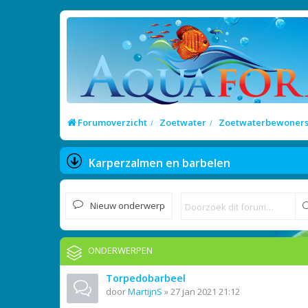
Forumoverzicht
Zoetwater
Zoetwaterbewoner
Karperzalmen en barbelen
Nieuw onderwerp
ONDERWERPEN
Torpedobarbeel
door
MartijnS
»
27 jan 2021 21:12