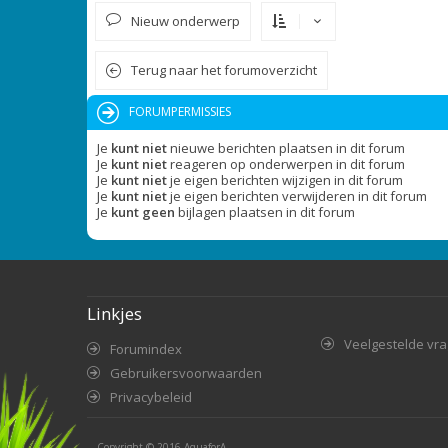
Nieuw onderwerp
Terug naar het forumoverzicht
FORUMPERMISSIES
Je
kunt niet
nieuwe berichten plaatsen in dit forum
Je
kunt niet
reageren op onderwerpen in dit forum
Je
kunt niet
je eigen berichten wijzigen in dit forum
Je
kunt niet
je eigen berichten verwijderen in dit forum
Je
kunt geen
bijlagen plaatsen in dit forum
Linkjes
Veelgestelde vr
Forumindex
Gebruikersvoorwaarden
Privacybeleid
Copyright © 2016
AquaforA