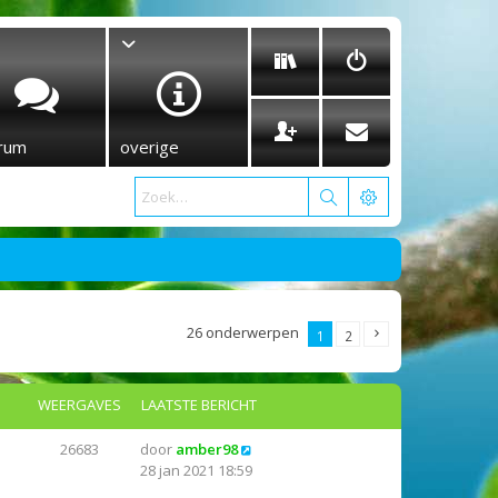
rum
overige
26 onderwerpen
1
2
WEERGAVES
LAATSTE BERICHT
26683
door
amber98
28 jan 2021 18:59