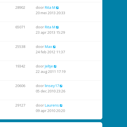
28902
door
Rita M
20 mei 2013 20:33
65071
door
Rita M
23 apr 2013 15:29
25538
door
Max
24 feb 2012 11:37
19342
door
Jeltje
22 aug 2011 17:19
20606
door
linsey17
05 dec 2010 23:26
29127
door
Laurens
09 apr 2010 20:20