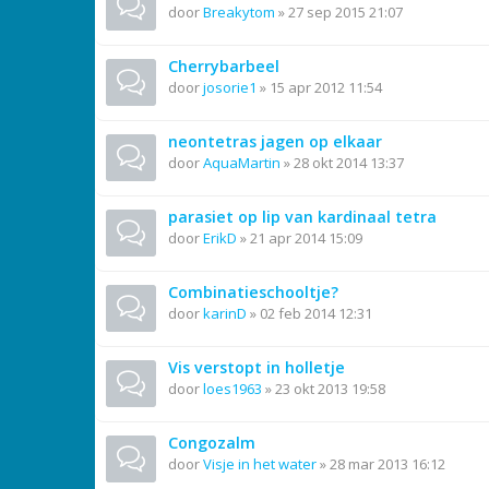
door
Breakytom
»
27 sep 2015 21:07
Cherrybarbeel
door
josorie1
»
15 apr 2012 11:54
neontetras jagen op elkaar
door
AquaMartin
»
28 okt 2014 13:37
parasiet op lip van kardinaal tetra
door
ErikD
»
21 apr 2014 15:09
Combinatieschooltje?
door
karinD
»
02 feb 2014 12:31
Vis verstopt in holletje
door
loes1963
»
23 okt 2013 19:58
Congozalm
door
Visje in het water
»
28 mar 2013 16:12