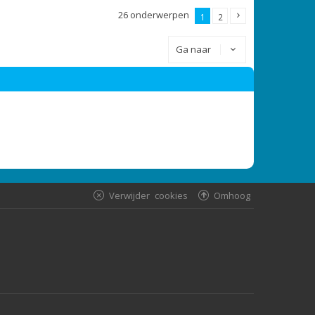
26 onderwerpen
1
2
Ga naar
Verwijder cookies
Omhoog