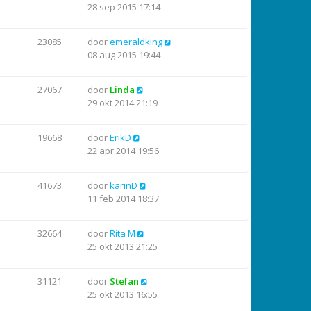
28 sep 2015 17:14
23085
door
emeraldking
08 aug 2015 19:44
27067
door
Linda
29 okt 2014 21:19
19668
door
ErikD
22 apr 2014 19:56
41673
door
karinD
11 feb 2014 18:37
32664
door
Rita M
25 okt 2013 21:25
31121
door
Stefan
25 okt 2013 16:55