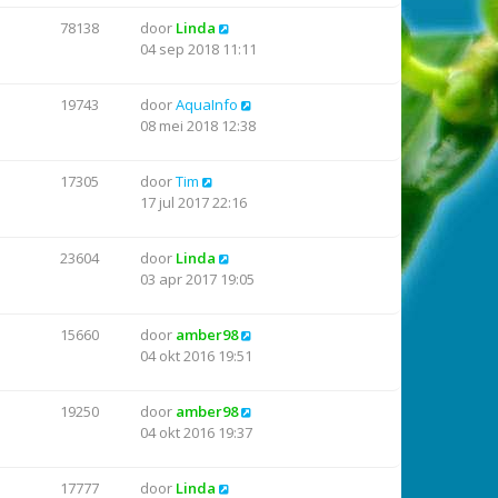
78138
door
Linda
04 sep 2018 11:11
19743
door
AquaInfo
08 mei 2018 12:38
17305
door
Tim
17 jul 2017 22:16
23604
door
Linda
03 apr 2017 19:05
15660
door
amber98
04 okt 2016 19:51
19250
door
amber98
04 okt 2016 19:37
17777
door
Linda