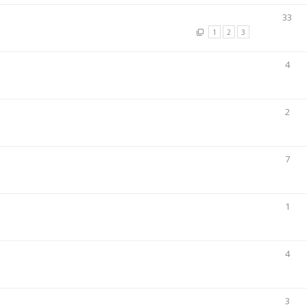
33
1
2
3
4
2
7
1
4
3