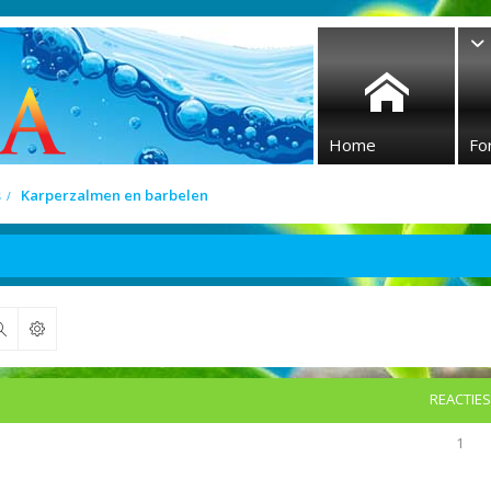
Home
Fo
s
Karperzalmen en barbelen
Zoek
REACTIES
1