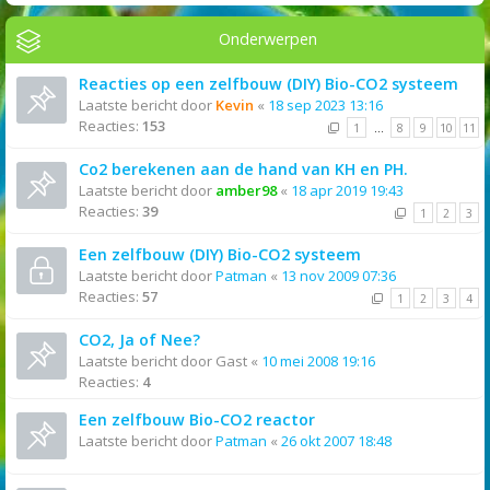
Onderwerpen
Reacties op een zelfbouw (DIY) Bio-CO2 systeem
Laatste bericht door
Kevin
«
18 sep 2023 13:16
Reacties:
153
1
…
8
9
10
11
Co2 berekenen aan de hand van KH en PH.
Laatste bericht door
amber98
«
18 apr 2019 19:43
Reacties:
39
1
2
3
Een zelfbouw (DIY) Bio-CO2 systeem
Laatste bericht door
Patman
«
13 nov 2009 07:36
Reacties:
57
1
2
3
4
CO2, Ja of Nee?
Laatste bericht door
Gast
«
10 mei 2008 19:16
Reacties:
4
Een zelfbouw Bio-CO2 reactor
Laatste bericht door
Patman
«
26 okt 2007 18:48