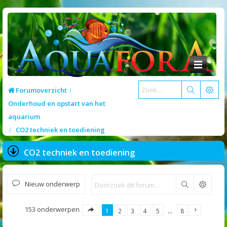
Forumoverzicht
Onderhoud en opstart van het
aquarium
CO2 techniek en toediening
CO2 techniek en toediening
Nieuw onderwerp
Zoek
153 onderwerpen
1
2
3
4
5
…
8