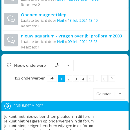
Reacties:
2
Openen magneetklep
Laatste bericht door
Neil
«
13 feb 2021 13:40
Reacties:
1
nieuw aquarium - vragen over jbl proflora m2003
Laatste bericht door
Neil
«
09 feb 2021 23:23
Reacties:
1
Nieuw onderwerp
153 onderwerpen
1
2
3
4
5
…
8
Ga naar
FORUMPERMISSIES
Je
kunt niet
nieuwe berichten plaatsen in dit forum
Je
kunt niet
reageren op onderwerpen in dit forum
Je
kunt niet
je eigen berichten wijzigen in dit forum