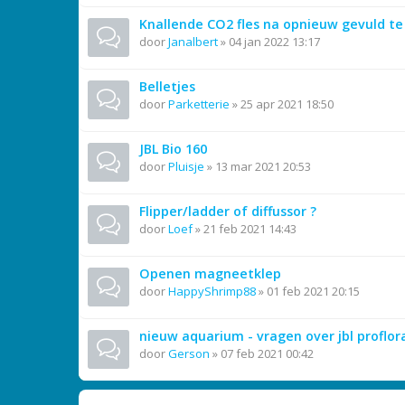
Knallende CO2 fles na opnieuw gevuld te 
door
Janalbert
»
04 jan 2022 13:17
Belletjes
door
Parketterie
»
25 apr 2021 18:50
JBL Bio 160
door
Pluisje
»
13 mar 2021 20:53
Flipper/ladder of diffussor ?
door
Loef
»
21 feb 2021 14:43
Openen magneetklep
door
HappyShrimp88
»
01 feb 2021 20:15
nieuw aquarium - vragen over jbl proflo
door
Gerson
»
07 feb 2021 00:42