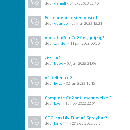
door
daniell
»
04 okt 2023 22:10
Permanent test vloeistof
door
quando
»
07 mar 2023 13:21
Aanschaffen Co2 fles, prijzig?
door
xander
»
11 jan 2023 09:59
ziss co2
door
bobo
»
07 jan 2023 21:06
Afstellen co2
door
Ed62
»
02 jan 2023 16:15
Complete Co2 set, maar welke ?
door
Loef
»
19 nov 2022 22:01
CO2 icm Lily Pipe of Spraybar?
door
Jorre444
»
23 sep 2022 09:04