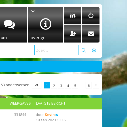
rum
overige
153 onderwerpen
1
2
3
4
5
…
8
WEERGAVES
LAATSTE BERICHT
331844
door
Kevin
18 sep 2023 13:16