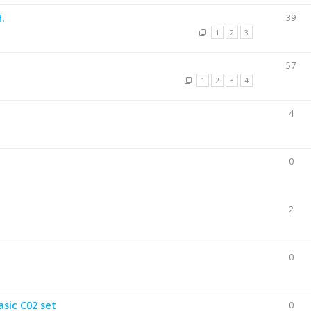
.
39
1
2
3
57
1
2
3
4
4
0
2
0
sic C02 set
0