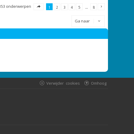
153 onderwerpen
1
2
3
4
5
…
8
Ga naar
Verwijder cookies
Omhoog