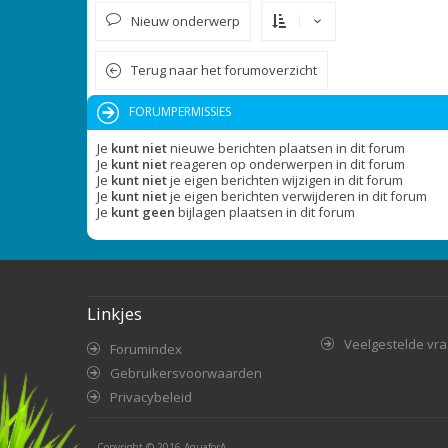
Nieuw onderwerp
Terug naar het forumoverzicht
FORUMPERMISSIES
Je
kunt niet
nieuwe berichten plaatsen in dit forum
Je
kunt niet
reageren op onderwerpen in dit forum
Je
kunt niet
je eigen berichten wijzigen in dit forum
Je
kunt niet
je eigen berichten verwijderen in dit forum
Je
kunt geen
bijlagen plaatsen in dit forum
Linkjes
Veelgestelde vr
Forumindex
Gebruikersvoorwaarden
Privacybeleid
Copyright © 2016
AquaforA