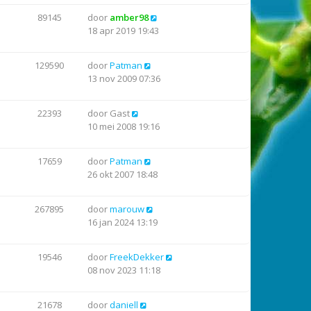
89145
door
amber98
18 apr 2019 19:43
129590
door
Patman
13 nov 2009 07:36
22393
door
Gast
10 mei 2008 19:16
17659
door
Patman
26 okt 2007 18:48
267895
door
marouw
16 jan 2024 13:19
19546
door
FreekDekker
08 nov 2023 11:18
21678
door
daniell