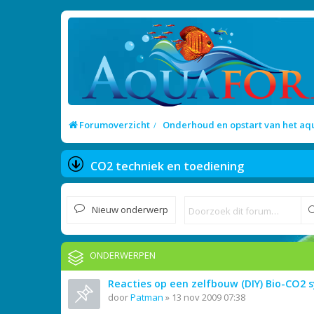
Forumoverzicht
Onderhoud en opstart van het a
CO2 techniek en toediening
Nieuw onderwerp
ONDERWERPEN
Reacties op een zelfbouw (DIY) Bio-CO2
door
Patman
»
13 nov 2009 07:38