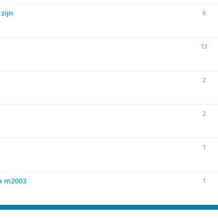
zijn
6
13
2
2
1
ra m2003
1