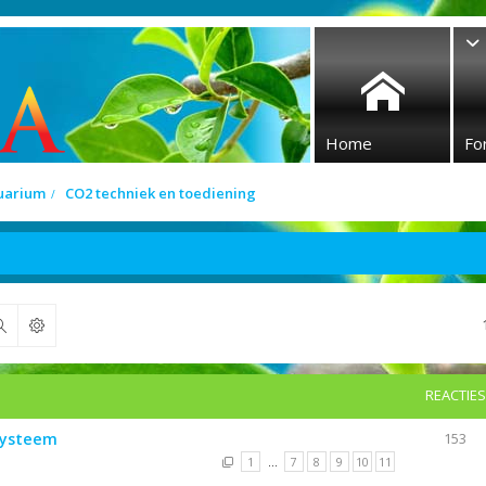
Home
Fo
quarium
CO2 techniek en toediening
Zoek
REACTIES
 systeem
153
1
…
7
8
9
10
11