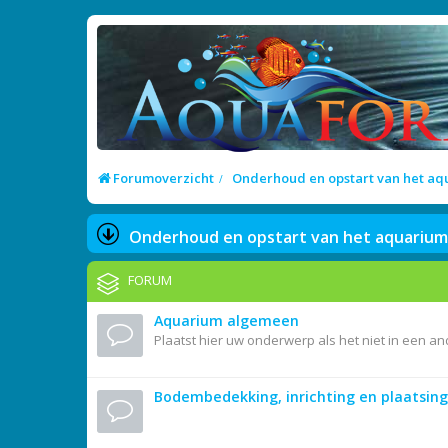
Forumoverzicht
Onderhoud en opstart van het a
Onderhoud en opstart van het aquarium
FORUM
Aquarium algemeen
Plaatst hier uw onderwerp als het niet in een a
Bodembedekking, inrichting en plaatsing