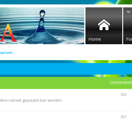
Home
Fo
quarium
ONDERWER
352
ndere rubriek geplaatst kan worden.
351