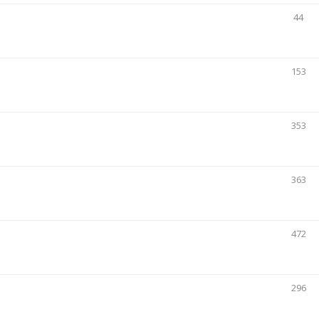
44
153
353
363
472
296