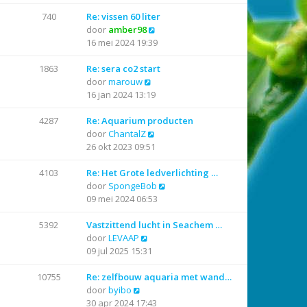
k
l
i
a
740
Re: vissen 60 liter
j
B
a
door
amber98
k
e
t
16 mei 2024 19:39
l
k
s
a
i
t
1863
Re: sera co2 start
B
a
j
e
door
marouw
e
t
k
b
16 jan 2024 13:19
k
s
l
e
i
t
a
r
4287
Re: Aquarium producten
j
B
e
a
i
door
ChantalZ
k
e
b
t
c
26 okt 2023 09:51
l
k
e
s
h
a
i
r
t
t
4103
Re: Het Grote ledverlichting …
a
j
i
e
B
door
SpongeBob
t
k
c
b
e
09 mei 2024 06:53
s
l
h
e
k
t
a
t
r
i
5392
Vastzittend lucht in Seachem …
B
e
a
i
j
door
LEVAAP
e
b
t
c
k
09 jul 2025 15:31
k
e
s
h
l
i
r
t
t
a
10755
Re: zelfbouw aquaria met wand…
B
j
i
e
a
door
byibo
e
k
c
b
t
30 apr 2024 17:43