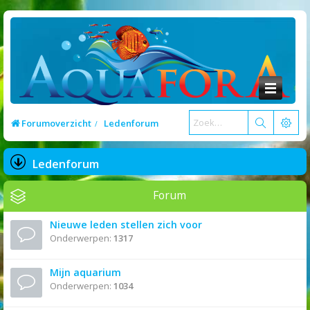
Forumoverzicht
Ledenforum
Ledenforum
Forum
Nieuwe leden stellen zich voor
Onderwerpen:
1317
Mijn aquarium
Onderwerpen:
1034