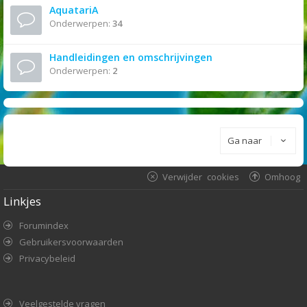
AquatariA
Onderwerpen:
34
Handleidingen en omschrijvingen
Onderwerpen:
2
Ga naar
Verwijder cookies
Omhoog
Linkjes
Forumindex
Gebruikersvoorwaarden
Privacybeleid
Veelgestelde vragen