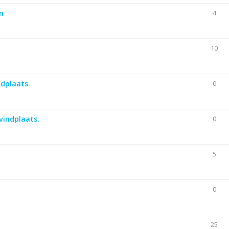
n
4
10
ndplaats.
0
vindplaats.
0
5
0
25