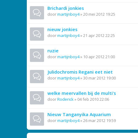
Brichardi jonkies
door
martijnboy4
»
20 mei 2012 19:25
nieuw jonkies
door
martijnboy4
»
21 apr 2012 22:25
ruzie
door
martijnboy4
»
10 apr 2012 21:00
Julidochromis Regani eet niet
door
martijnboy4
»
30 mar 2012 19:00
welke meervallen bij de multi's
door
Roderick
»
04 feb 2010 22:06
Nieuw Tanganyika Aquarium
door
martijnboy4
»
26 mar 2012 19:59