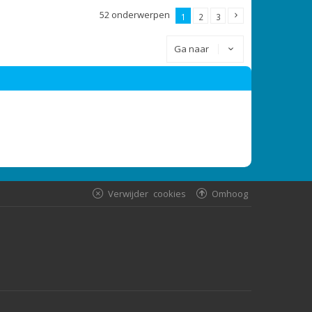
52 onderwerpen
1
2
3
Ga naar
Verwijder cookies
Omhoog