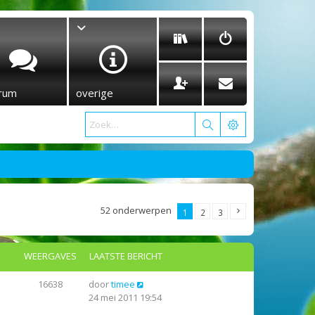
rum
overige
52 onderwerpen
1
2
3
WEERGAVES
LAATSTE BERICHT
16638
door
timee
24 mei 2011 19:54