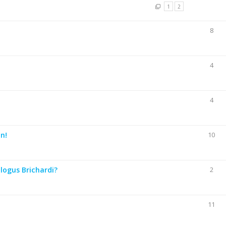
1
2
8
4
4
n!
10
logus Brichardi?
2
11