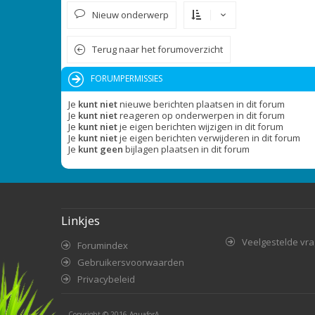
Nieuw onderwerp
Terug naar het forumoverzicht
FORUMPERMISSIES
Je
kunt niet
nieuwe berichten plaatsen in dit forum
Je
kunt niet
reageren op onderwerpen in dit forum
Je
kunt niet
je eigen berichten wijzigen in dit forum
Je
kunt niet
je eigen berichten verwijderen in dit forum
Je
kunt geen
bijlagen plaatsen in dit forum
Linkjes
Veelgestelde vr
Forumindex
Gebruikersvoorwaarden
Privacybeleid
Copyright © 2016
AquaforA