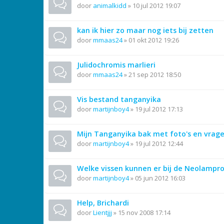
door
animalkidd
»
10 jul 2012 19:07
kan ik hier zo maar nog iets bij zetten
door
mmaas24
»
01 okt 2012 19:26
Julidochromis marlieri
door
mmaas24
»
21 sep 2012 18:50
Vis bestand tanganyika
door
martijnboy4
»
19 jul 2012 17:13
Mijn Tanganyika bak met foto's en vrage
door
martijnboy4
»
19 jul 2012 12:44
Welke vissen kunnen er bij de Neolampro
door
martijnboy4
»
05 jun 2012 16:03
Help, Brichardi
door
Lientjjj
»
15 nov 2008 17:14