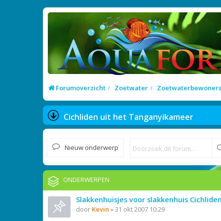
Forumoverzicht
Zoetwater
Zoetwaterbewoner
Cichliden uit het Tanganyikameer
Nieuw onderwerp
ONDERWERPEN
Slakkenhuisjes voor slakkenhuis Cichliden
door
Kevin
»
31 okt 2007 10:29