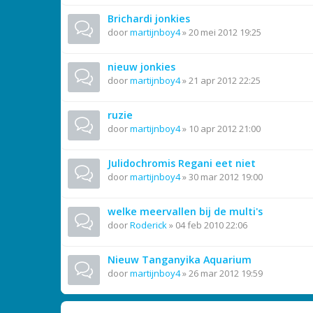
Brichardi jonkies
door
martijnboy4
»
20 mei 2012 19:25
nieuw jonkies
door
martijnboy4
»
21 apr 2012 22:25
ruzie
door
martijnboy4
»
10 apr 2012 21:00
Julidochromis Regani eet niet
door
martijnboy4
»
30 mar 2012 19:00
welke meervallen bij de multi's
door
Roderick
»
04 feb 2010 22:06
Nieuw Tanganyika Aquarium
door
martijnboy4
»
26 mar 2012 19:59