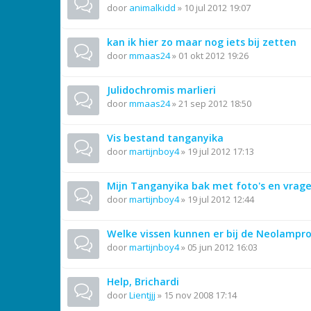
door
animalkidd
»
10 jul 2012 19:07
kan ik hier zo maar nog iets bij zetten
door
mmaas24
»
01 okt 2012 19:26
Julidochromis marlieri
door
mmaas24
»
21 sep 2012 18:50
Vis bestand tanganyika
door
martijnboy4
»
19 jul 2012 17:13
Mijn Tanganyika bak met foto's en vrage
door
martijnboy4
»
19 jul 2012 12:44
Welke vissen kunnen er bij de Neolampro
door
martijnboy4
»
05 jun 2012 16:03
Help, Brichardi
door
Lientjjj
»
15 nov 2008 17:14