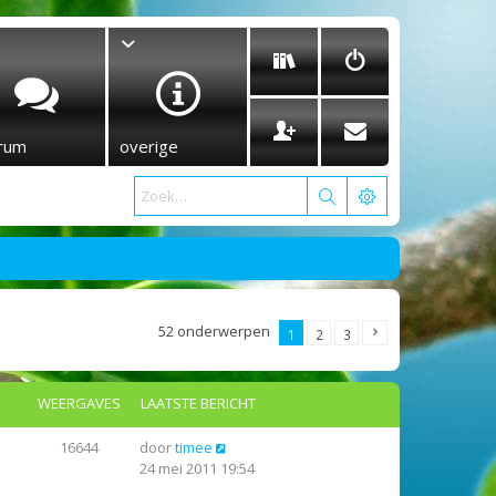
rum
overige
52 onderwerpen
1
2
3
WEERGAVES
LAATSTE BERICHT
16644
door
timee
24 mei 2011 19:54