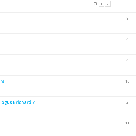
1
2
8
4
4
n!
10
logus Brichardi?
2
11