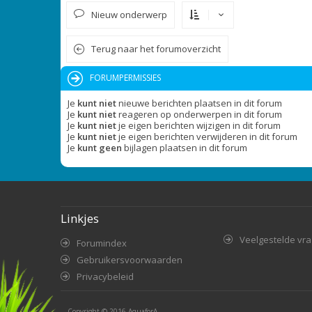
Nieuw onderwerp
Terug naar het forumoverzicht
FORUMPERMISSIES
Je
kunt niet
nieuwe berichten plaatsen in dit forum
Je
kunt niet
reageren op onderwerpen in dit forum
Je
kunt niet
je eigen berichten wijzigen in dit forum
Je
kunt niet
je eigen berichten verwijderen in dit forum
Je
kunt geen
bijlagen plaatsen in dit forum
Linkjes
Veelgestelde vr
Forumindex
Gebruikersvoorwaarden
Privacybeleid
Copyright © 2016
AquaforA