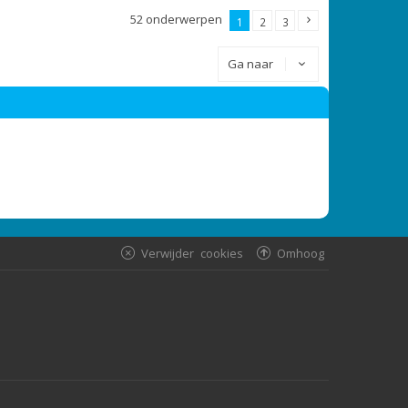
52 onderwerpen
1
2
3
Ga naar
Verwijder cookies
Omhoog