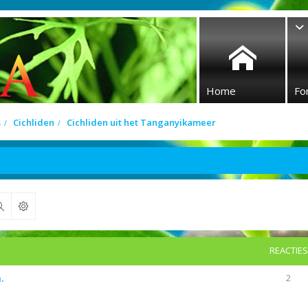
Home
Fo
s
Cichliden
Cichliden uit het Tanganyikameer
Zoek
REACTIES
.
2