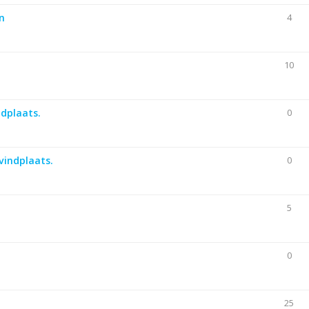
n
4
10
ndplaats.
0
vindplaats.
0
5
0
25