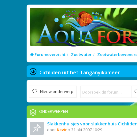
Forumoverzicht
Zoetwater
Zoetwaterbewoner
Cichliden uit het Tanganyikameer
Nieuw onderwerp
ONDERWERPEN
Slakkenhuisjes voor slakkenhuis Cichliden
door
Kevin
»
31 okt 2007 10:29