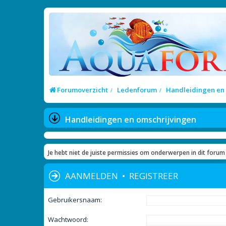
Forumoverzicht
Ledenforum
Handleidingen en
Handleidingen en omschrijvingen
Je hebt niet de juiste permissies om onderwerpen in dit forum 
AANMELDEN
•
REGISTREER
Gebruikersnaam:
Wachtwoord: