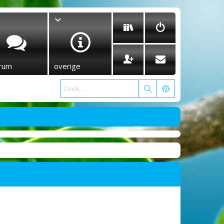
rum
overige