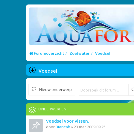
Forumoverzicht
Zoetwater
Voedsel
Voedsel
Nieuw onderwerp
ONDERWERPEN
Voedsel voor vissen.
door
Biancab
»
23 mar 2009 09:25