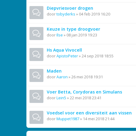
Diepvriesvoer drogen
door
tobyderks
»
04 feb 2019 16:20
Keuze in type droogvoer
door
Ilse
»
08 jan 2019 19:23
Hs Aqua Vivocell
door
ApistoPeter
»
24 sep 2018 18:55
Maden
door
Aaron
»
26 mei 2018 19:31
Voer Betta, Corydoras en Simulans
door
Lein5
»
22 mei 2018 23:41
Voedsel voor een diversiteit aan vissen
door
Muppet1987
»
14 mei 2018 21:44