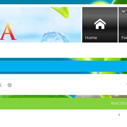
Home
Fo
Zoek
REACTIES
4