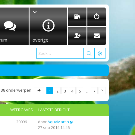
rum
overige
138 onderwerpen
1
2
3
4
5
…
7
WEERGAVES
LAATSTE BERICHT
20096
door
AquaMartin
27 sep 2014 14:46