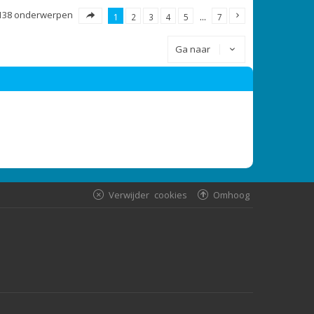
138 onderwerpen
1
2
3
4
5
…
7
Ga naar
Verwijder cookies
Omhoog