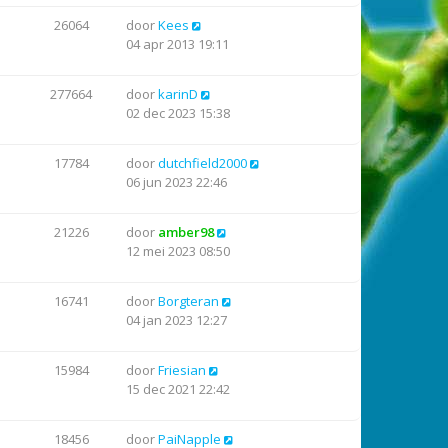
26064
door
Kees
04 apr 2013 19:11
277664
door
karinD
02 dec 2023 15:38
17784
door
dutchfield2000
06 jun 2023 22:46
21226
door
amber98
12 mei 2023 08:50
16741
door
Borgteran
04 jan 2023 12:27
15984
door
Friesian
15 dec 2021 22:42
18456
door
PaiNapple