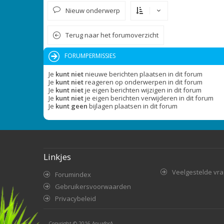
Nieuw onderwerp
Terug naar het forumoverzicht
FORUMPERMISSIES
Je
kunt niet
nieuwe berichten plaatsen in dit forum
Je
kunt niet
reageren op onderwerpen in dit forum
Je
kunt niet
je eigen berichten wijzigen in dit forum
Je
kunt niet
je eigen berichten verwijderen in dit forum
Je
kunt geen
bijlagen plaatsen in dit forum
Linkjes
Veelgestelde vr
Forumindex
Gebruikersvoorwaarden
Privacybeleid
Copyright © 2016
AquaforA