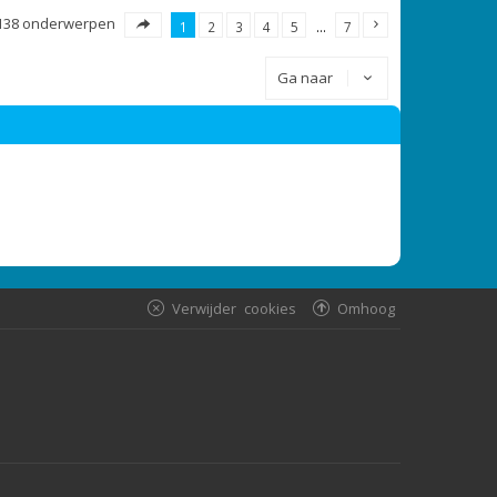
138 onderwerpen
1
2
3
4
5
…
7
Ga naar
Verwijder cookies
Omhoog