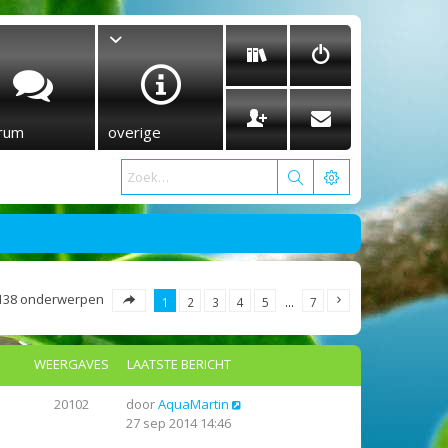
rum
overige
138 onderwerpen
1
2
3
4
5
…
7
WEERGAVES
LAATSTE BERICHT
20102
door
AquaMartin
27 sep 2014 14:46