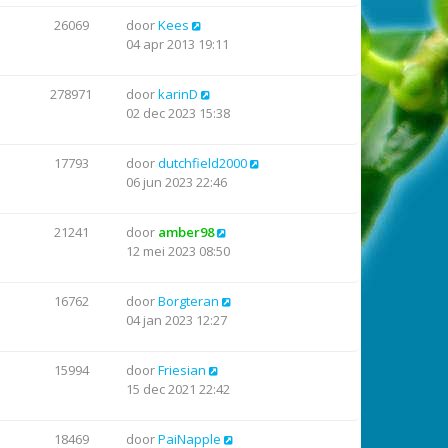
26069
door
Kees
04 apr 2013 19:11
278971
door
karinD
02 dec 2023 15:38
17793
door
dutchfield2000
06 jun 2023 22:46
21241
door
amber98
12 mei 2023 08:50
16762
door
Borgteran
04 jan 2023 12:27
15994
door
Friesian
15 dec 2021 22:42
18469
door
PaiNapple