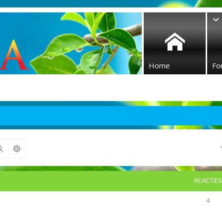
Home
Fo
Zoek
REACTIES
4