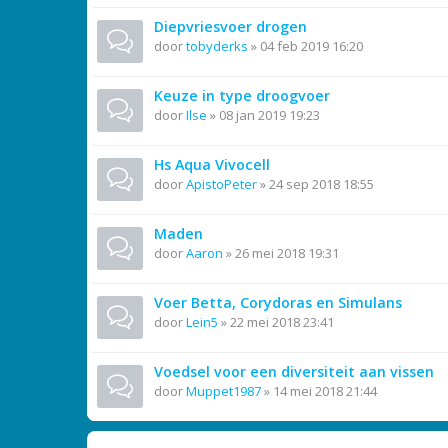
Diepvriesvoer drogen
door
tobyderks
»
04 feb 2019 16:20
Keuze in type droogvoer
door
Ilse
»
08 jan 2019 19:23
Hs Aqua Vivocell
door
ApistoPeter
»
24 sep 2018 18:55
Maden
door
Aaron
»
26 mei 2018 19:31
Voer Betta, Corydoras en Simulans
door
Lein5
»
22 mei 2018 23:41
Voedsel voor een diversiteit aan vissen
door
Muppet1987
»
14 mei 2018 21:44