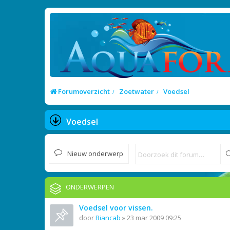
Forumoverzicht
Zoetwater
Voedsel
Voedsel
Nieuw onderwerp
ONDERWERPEN
Voedsel voor vissen.
door
Biancab
»
23 mar 2009 09:25