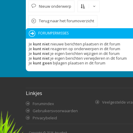
Nieuw onderwerp
Terug naar het forumoverzicht
FORUMPERMISSIES
Je
kunt niet
nieuwe berichten plaatsen in dit forum
Je
kunt niet
reageren op onderwerpen in dit forum
Je
kunt niet
je eigen berichten wijzigen in dit forum
Je
kunt niet
je eigen berichten verwijderen in dit forum
Je
kunt geen
bijlagen plaatsen in dit forum
Linkjes
Veelgestelde vr
Forumindex
Gebruikersvoorwaarden
Privacybeleid
Copyright © 2016
AquaforA