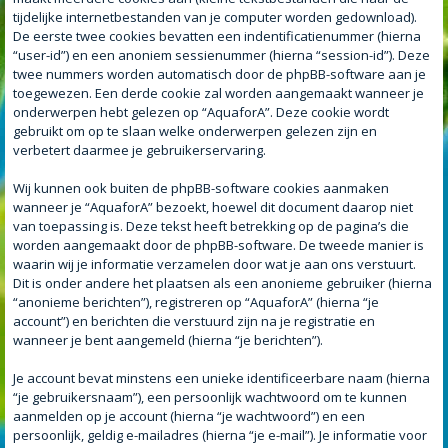
tijdelijke internetbestanden van je computer worden gedownload).
De eerste twee cookies bevatten een indentificatienummer (hierna
“user-id”) en een anoniem sessienummer (hierna “session-id”). Deze
twee nummers worden automatisch door de phpBB-software aan je
toegewezen. Een derde cookie zal worden aangemaakt wanneer je
onderwerpen hebt gelezen op “AquaforA”. Deze cookie wordt
gebruikt om op te slaan welke onderwerpen gelezen zijn en
verbetert daarmee je gebruikerservaring.
Wij kunnen ook buiten de phpBB-software cookies aanmaken
wanneer je “AquaforA” bezoekt, hoewel dit document daarop niet
van toepassing is. Deze tekst heeft betrekking op de pagina’s die
worden aangemaakt door de phpBB-software. De tweede manier is
waarin wij je informatie verzamelen door wat je aan ons verstuurt.
Dit is onder andere het plaatsen als een anonieme gebruiker (hierna
“anonieme berichten”), registreren op “AquaforA” (hierna “je
account”) en berichten die verstuurd zijn na je registratie en
wanneer je bent aangemeld (hierna “je berichten”).
Je account bevat minstens een unieke identificeerbare naam (hierna
“je gebruikersnaam”), een persoonlijk wachtwoord om te kunnen
aanmelden op je account (hierna “je wachtwoord”) en een
persoonlijk, geldig e-mailadres (hierna “je e-mail”). Je informatie voor