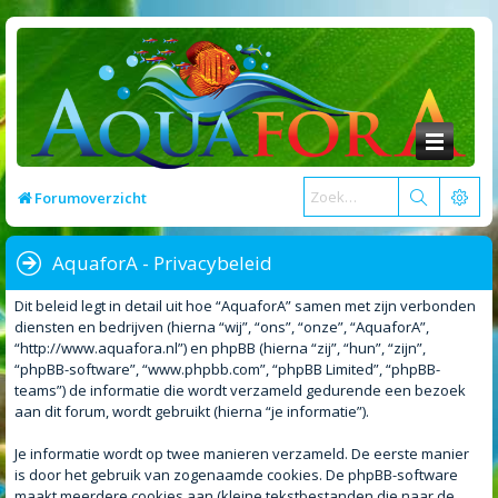
Forumoverzicht
AquaforA - Privacybeleid
Dit beleid legt in detail uit hoe “AquaforA” samen met zijn verbonden
diensten en bedrijven (hierna “wij”, “ons”, “onze”, “AquaforA”,
“http://www.aquafora.nl”) en phpBB (hierna “zij”, “hun”, “zijn”,
“phpBB-software”, “www.phpbb.com”, “phpBB Limited”, “phpBB-
teams”) de informatie die wordt verzameld gedurende een bezoek
aan dit forum, wordt gebruikt (hierna “je informatie”).
Je informatie wordt op twee manieren verzameld. De eerste manier
is door het gebruik van zogenaamde cookies. De phpBB-software
maakt meerdere cookies aan (kleine tekstbestanden die naar de