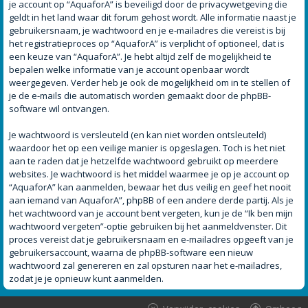
je account op “AquaforA” is beveiligd door de privacywetgeving die
geldt in het land waar dit forum gehost wordt. Alle informatie naast je
gebruikersnaam, je wachtwoord en je e-mailadres die vereist is bij
het registratieproces op “AquaforA” is verplicht of optioneel, dat is
een keuze van “AquaforA”. Je hebt altijd zelf de mogelijkheid te
bepalen welke informatie van je account openbaar wordt
weergegeven. Verder heb je ook de mogelijkheid om in te stellen of
je de e-mails die automatisch worden gemaakt door de phpBB-
software wil ontvangen.
Je wachtwoord is versleuteld (en kan niet worden ontsleuteld)
waardoor het op een veilige manier is opgeslagen. Toch is het niet
aan te raden dat je hetzelfde wachtwoord gebruikt op meerdere
websites. Je wachtwoord is het middel waarmee je op je account op
“AquaforA” kan aanmelden, bewaar het dus veilig en geef het nooit
aan iemand van AquaforA”, phpBB of een andere derde partij. Als je
het wachtwoord van je account bent vergeten, kun je de “Ik ben mijn
wachtwoord vergeten”-optie gebruiken bij het aanmeldvenster. Dit
proces vereist dat je gebruikersnaam en e-mailadres opgeeft van je
gebruikersaccount, waarna de phpBB-software een nieuw
wachtwoord zal genereren en zal opsturen naar het e-mailadres,
zodat je je opnieuw kunt aanmelden.