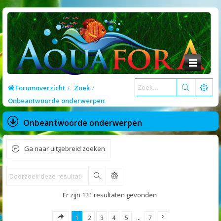
Forumoverzicht
Zoek
Onbeantwoorde onderwerpen
Onbeantwoorde onderwerpen
Ga naar uitgebreid zoeken
Zoek
Er zijn 121 resultaten gevonden
1
2
3
4
5
…
7