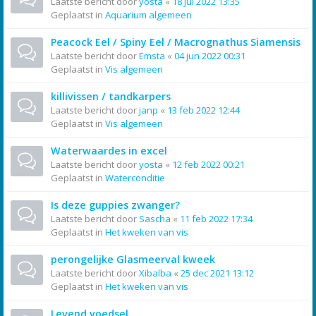
Laatste bericht door
yosta
«
18 jul 2022 13:35
Geplaatst in
Aquarium algemeen
Peacock Eel / Spiny Eel / Macrognathus Siamensis
Laatste bericht door
Emsta
«
04 jun 2022 00:31
Geplaatst in
Vis algemeen
killivissen / tandkarpers
Laatste bericht door
janp
«
13 feb 2022 12:44
Geplaatst in
Vis algemeen
Waterwaardes in excel
Laatste bericht door
yosta
«
12 feb 2022 00:21
Geplaatst in
Waterconditie
Is deze guppies zwanger?
Laatste bericht door
Sascha
«
11 feb 2022 17:34
Geplaatst in
Het kweken van vis
perongelijke Glasmeerval kweek
Laatste bericht door
Xibalba
«
25 dec 2021 13:12
Geplaatst in
Het kweken van vis
Levend voedsel