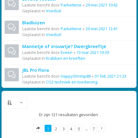
Laatste bericht door
Parketterie
«
29 mei 2021 10:42
Geplaatst in
Voedsel
Bladluizen
Laatste bericht door
Parketterie
«
20 mei 2021 12:41
Geplaatst in
Voedsel
Mannetje of vrouwtje? Dwergkreeftje
Laatste bericht door
Eveen
«
13 mar 2021 10:39
Geplaatst in
Krabben en kreeften
JBL Pro Flora
Laatste bericht door
HappyShrimp88
«
01 feb 2021 21:33
Geplaatst in
CO2 techniek en toediening
Er zijn 121 resultaten gevonden
1
2
3
4
5
…
7