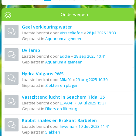
Onderwerpen
Geel verkleuring water
Laatste bericht door
Vissenliefde
«
28 jul 2026 18:33
Geplaatst in
Aquarium algemeen
Uv-lamp
Laatste bericht door
Eddie
«
28 sep 2025 10:41
Geplaatst in
Aquarium algemeen
Hydra Vulgaris PWS
Laatste bericht door
Mila01
«
29 aug 2025 10:30
Geplaatst in
Ziekten en plagen
Vastzittend lucht in Seachem Tidal 35
Laatste bericht door
LEVAAP
«
09 jul 2025 15:31
Geplaatst in
Filters en filtering
Rabbit snales en Brokaat Barbelen
Laatste bericht door
hiwema
«
10 dec 2023 11:41
Geplaatst in
Slakken