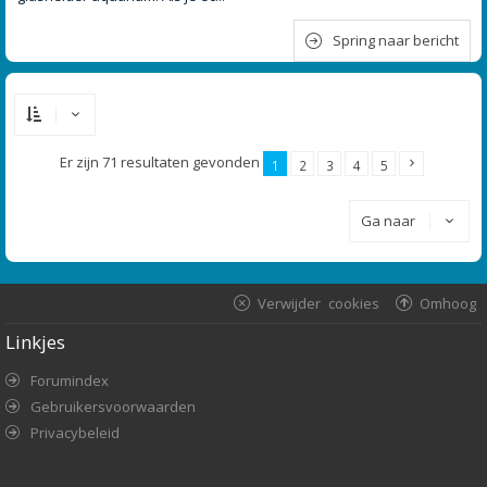
Spring naar bericht
Er zijn 71 resultaten gevonden
1
2
3
4
5
Ga naar
Verwijder cookies
Omhoog
Linkjes
Forumindex
Gebruikersvoorwaarden
Privacybeleid