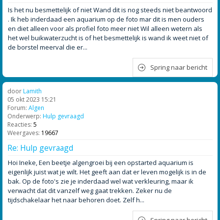
Is het nu besmettelijk of niet Wand dit is nog steeds niet beantwoord
. Ik heb inderdaad een aquarium op de foto mar dit is men ouders
en diet alleen voor als profiel foto meer niet Wil alleen wetern als
het wel buikwaterzucht is of het besmettelijk is wand ik weet niet of
de borstel meerval die er...
Spring naar bericht
door
Lamith
05 okt 2023 15:21
Forum:
Algen
Onderwerp:
Hulp gevraagd
Reacties:
5
Weergaves:
19667
Re: Hulp gevraagd
Hoi Ineke, Een beetje algengroei bij een opstarted aquarium is
eigenlijk juist wat je wilt. Het geeft aan dat er leven mogelijk is in de
bak. Op de foto's zie je inderdaad wel wat verkleuring, maar ik
verwacht dat dit vanzelf weg gaat trekken. Zeker nu de
tijdschakelaar het naar behoren doet. Zelf h...