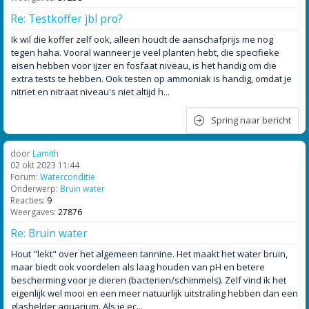
Re: Testkoffer jbl pro?
Ik wil die koffer zelf ook, alleen houdt de aanschafprijs me nog
tegen haha. Vooral wanneer je veel planten hebt, die specifieke
eisen hebben voor ijzer en fosfaat niveau, is het handig om die
extra tests te hebben. Ook testen op ammoniak is handig, omdat je
nitriet en nitraat niveau's niet altijd h...
Spring naar bericht
door
Lamith
02 okt 2023 11:44
Forum:
Waterconditie
Onderwerp:
Bruin water
Reacties:
9
Weergaves:
27876
Re: Bruin water
Hout "lekt" over het algemeen tannine. Het maakt het water bruin,
maar biedt ook voordelen als laag houden van pH en betere
bescherming voor je dieren (bacterien/schimmels). Zelf vind ik het
eigenlijk wel mooi en een meer natuurlijk uitstraling hebben dan een
glashelder aquarium. Als je ec...