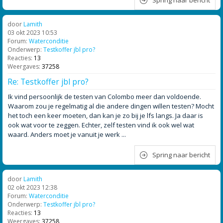
Spring naar bericht
door
Lamith
03 okt 2023 10:53
Forum:
Waterconditie
Onderwerp:
Testkoffer jbl pro?
Reacties:
13
Weergaves:
37258
Re: Testkoffer jbl pro?
Ik vind persoonlijk de testen van Colombo meer dan voldoende.
Waarom zou je regelmatig al die andere dingen willen testen? Mocht
het toch een keer moeten, dan kan je zo bij je lfs langs. Ja daar is
ook wat voor te zeggen. Echter, zelf testen vind ik ook wel wat
waard. Anders moet je vanuit je werk ...
Spring naar bericht
door
Lamith
02 okt 2023 12:38
Forum:
Waterconditie
Onderwerp:
Testkoffer jbl pro?
Reacties:
13
Weergaves:
37258