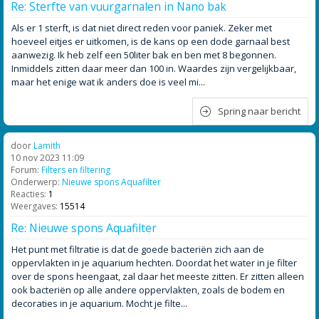
Re: Sterfte van vuurgarnalen in Nano bak
Als er 1 sterft, is dat niet direct reden voor paniek. Zeker met
hoeveel eitjes er uitkomen, is de kans op een dode garnaal best
aanwezig. Ik heb zelf een 50liter bak en ben met 8 begonnen.
Inmiddels zitten daar meer dan 100 in. Waardes zijn vergelijkbaar,
maar het enige wat ik anders doe is veel mi...
Spring naar bericht
door
Lamith
10 nov 2023 11:09
Forum:
Filters en filtering
Onderwerp:
Nieuwe spons Aquafilter
Reacties:
1
Weergaves:
15514
Re: Nieuwe spons Aquafilter
Het punt met filtratie is dat de goede bacteriën zich aan de
oppervlakten in je aquarium hechten. Doordat het water in je filter
over de spons heengaat, zal daar het meeste zitten. Er zitten alleen
ook bacteriën op alle andere oppervlakten, zoals de bodem en
decoraties in je aquarium. Mocht je filte...