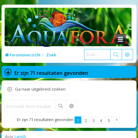
Forumoverzicht
Zoek
Er zijn 71 resultaten gevonden
Ga naar uitgebreid zoeken
Zoek
Er zijn 71 resultaten gevonden
1
2
3
4
5
door
Lamith