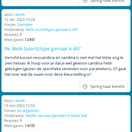
Spring naar bericht
door
Lamith
12 dec 2023 15:28
Forum:
Garnalen
Onderwerp:
Welk (soort)/type garnaal is dit?
Reacties:
1
Weergaves:
12497
Re: Welk (soort)/type garnaal is dit?
Verschil tussen neocaridina en caridina is niet met het blote oog te
zien helaas. Ik hoop voor je dat je wel gewoon caridina hebt
gekregen (gezien de specifieke vereisten voor parameters). Of gaat
het over wat de naam voor deze kleurstelling is?
Spring naar bericht
door
Lamith
15 nov 2023 15:58
Forum:
Vis algemeen
Onderwerp:
Sterfte van vuurgarnalen in Nano bak
Reacties:
1
Weergaves:
14105