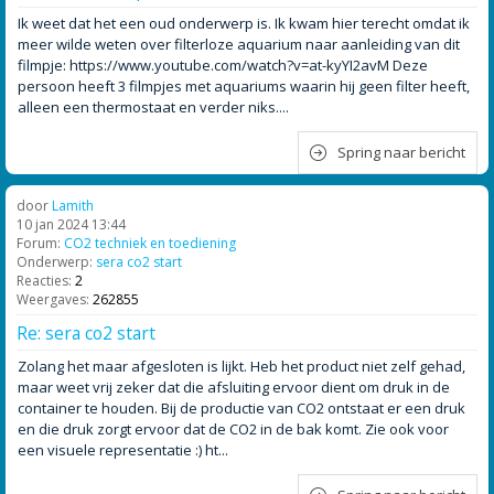
Ik weet dat het een oud onderwerp is. Ik kwam hier terecht omdat ik
meer wilde weten over filterloze aquarium naar aanleiding van dit
filmpje: https://www.youtube.com/watch?v=at-kyYI2avM Deze
persoon heeft 3 filmpjes met aquariums waarin hij geen filter heeft,
alleen een thermostaat en verder niks....
Spring naar bericht
door
Lamith
10 jan 2024 13:44
Forum:
CO2 techniek en toediening
Onderwerp:
sera co2 start
Reacties:
2
Weergaves:
262855
Re: sera co2 start
Zolang het maar afgesloten is lijkt. Heb het product niet zelf gehad,
maar weet vrij zeker dat die afsluiting ervoor dient om druk in de
container te houden. Bij de productie van CO2 ontstaat er een druk
en die druk zorgt ervoor dat de CO2 in de bak komt. Zie ook voor
een visuele representatie :) ht...