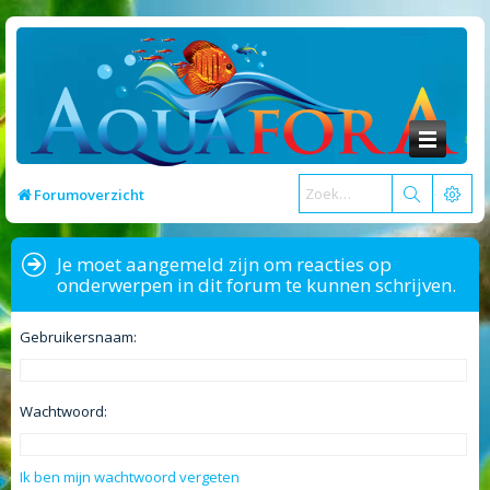
Forumoverzicht
Je moet aangemeld zijn om reacties op
onderwerpen in dit forum te kunnen schrijven.
Gebruikersnaam:
Wachtwoord:
Ik ben mijn wachtwoord vergeten