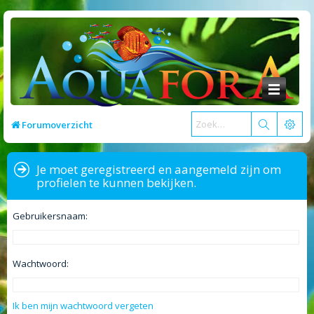
Forumoverzicht
Je moet geregistreerd en aangemeld zijn om
profielen te kunnen bekijken.
Gebruikersnaam:
Wachtwoord:
Ik ben mijn wachtwoord vergeten