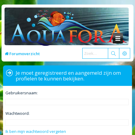
Forumoverzicht
Je moet geregistreerd en aangemeld zijn om
profielen te kunnen bekijken.
Gebruikersnaam:
Wachtwoord:
Ik ben mijn wachtwoord vergeten