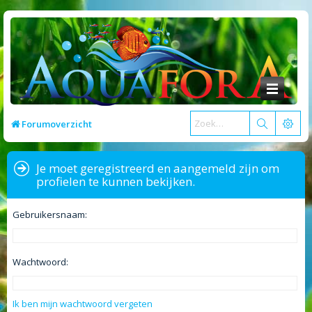
Forumoverzicht
Je moet geregistreerd en aangemeld zijn om
profielen te kunnen bekijken.
Gebruikersnaam:
Wachtwoord:
Ik ben mijn wachtwoord vergeten