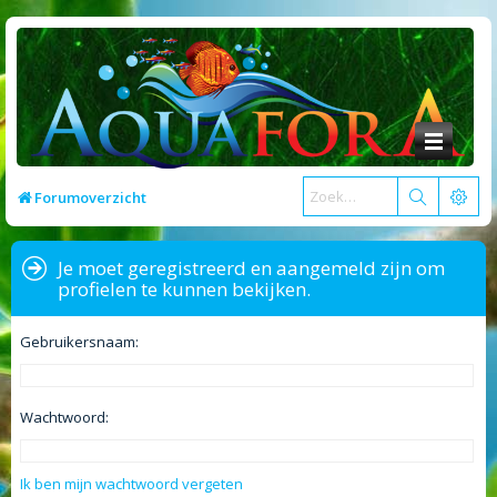
Forumoverzicht
Je moet geregistreerd en aangemeld zijn om
profielen te kunnen bekijken.
Gebruikersnaam:
Wachtwoord:
Ik ben mijn wachtwoord vergeten