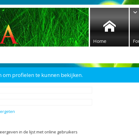
Home
Fo
n om profielen te kunnen bekijken.
vergeten
eergeven in de lijst met online gebruikers