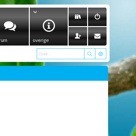
rum
overige