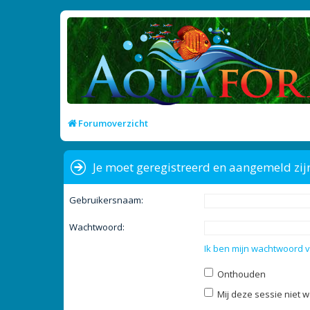
Forumoverzicht
Je moet geregistreerd en aangemeld zij
Gebruikersnaam:
Wachtwoord:
Ik ben mijn wachtwoord 
Onthouden
Mij deze sessie niet w