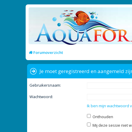
Forumoverzicht
Je moet geregistreerd en aangemeld zij
Gebruikersnaam:
Wachtwoord:
Ik ben mijn wachtwoord 
Onthouden
Mij deze sessie niet w