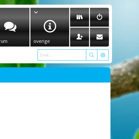
rum
overige