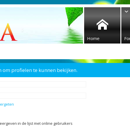
Home
Fo
n om profielen te kunnen bekijken.
vergeten
eergeven in de lijst met online gebruikers