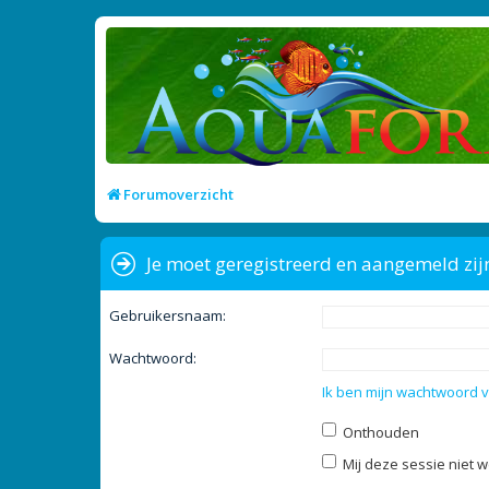
Forumoverzicht
Je moet geregistreerd en aangemeld zij
Gebruikersnaam:
Wachtwoord:
Ik ben mijn wachtwoord 
Onthouden
Mij deze sessie niet w