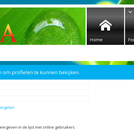
Home
Fo
n om profielen te kunnen bekijken.
vergeten
eergeven in de lijst met online gebruikers