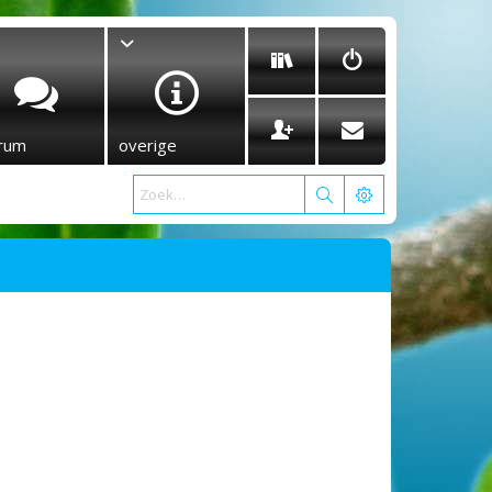
rum
overige