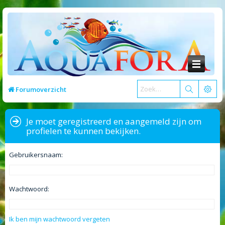
Forumoverzicht
Je moet geregistreerd en aangemeld zijn om
profielen te kunnen bekijken.
Gebruikersnaam:
Wachtwoord:
Ik ben mijn wachtwoord vergeten