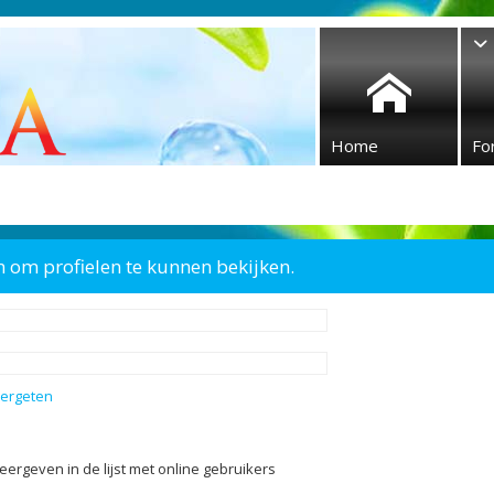
Home
Fo
n om profielen te kunnen bekijken.
vergeten
eergeven in de lijst met online gebruikers