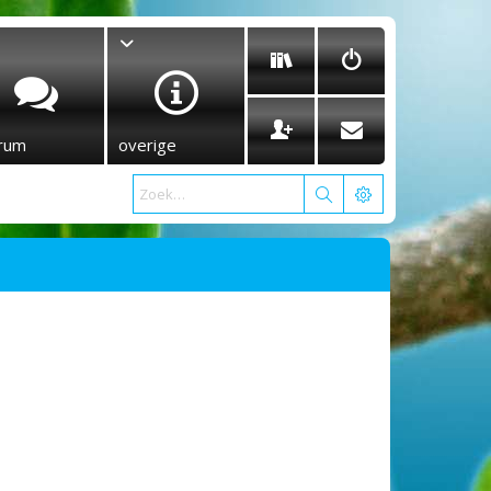
rum
overige