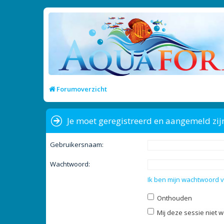
Forumoverzicht
Je moet geregistreerd en aangemeld zij
Gebruikersnaam:
Wachtwoord:
Ik ben mijn wachtwoord 
Onthouden
Mij deze sessie niet w