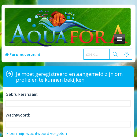
Forumoverzicht
Je moet geregistreerd en aangemeld zijn om
profielen te kunnen bekijken.
Gebruikersnaam:
Wachtwoord:
Ik ben mijn wachtwoord vergeten