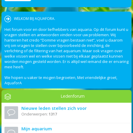
WELKOM BIJ AQUAFORA.
Het forum voor en door liefhebbers van aquaria. Op dit forum kunt u
vragen stellen en antwoorden vinden voor uw problemen. Wij
hanteren het credo “Domme vragen bestaan niet”, voel u daarom
vrij om vragen te stellen over bijvoorbeeld de inrichting, de
verlichting of de filtering van het aquarium. Maar ook vragen over
welke vissen wel en welke vissen niet bij elkaar geplaatst kunnen
worden mogen gesteld worden. Er is altijd wel iemand die er ervaring
mee heeft.
We hopen u vaker te mogen begroeten, Met vriendelijke groet,
AquaforA
Ledenforum
Nieuwe leden stellen zich voor
Onderwerpen:
1317
Mijn aquarium