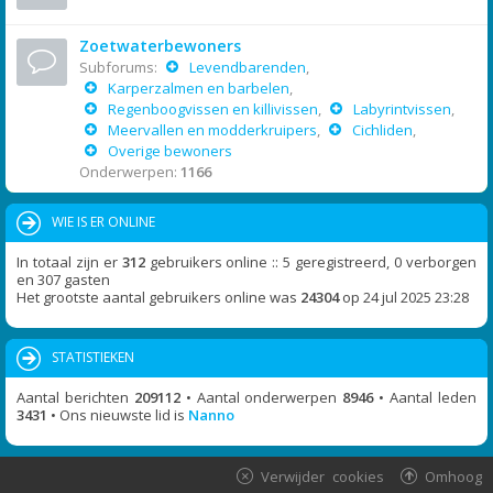
Zoetwaterbewoners
Subforums:
Levendbarenden
,
Karperzalmen en barbelen
,
Regenboogvissen en killivissen
,
Labyrintvissen
,
Meervallen en modderkruipers
,
Cichliden
,
Overige bewoners
Onderwerpen:
1166
WIE IS ER ONLINE
In totaal zijn er
312
gebruikers online :: 5 geregistreerd, 0 verborgen
en 307 gasten
Het grootste aantal gebruikers online was
24304
op 24 jul 2025 23:28
STATISTIEKEN
Aantal berichten
209112
• Aantal onderwerpen
8946
• Aantal leden
3431
• Ons nieuwste lid is
Nanno
Verwijder cookies
Omhoog