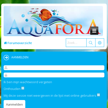
Forumoverzicht
AANMELDEN
Ik ben mijn wachtwoord vergeten
Onthouden
Mij deze sessie niet weergeven in de lijst met online gebruikers