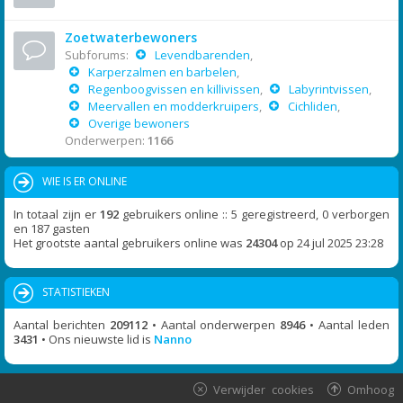
Zoetwaterbewoners
Subforums:
Levendbarenden
,
Karperzalmen en barbelen
,
Regenboogvissen en killivissen
,
Labyrintvissen
,
Meervallen en modderkruipers
,
Cichliden
,
Overige bewoners
Onderwerpen:
1166
WIE IS ER ONLINE
In totaal zijn er
192
gebruikers online :: 5 geregistreerd, 0 verborgen
en 187 gasten
Het grootste aantal gebruikers online was
24304
op 24 jul 2025 23:28
STATISTIEKEN
Aantal berichten
209112
• Aantal onderwerpen
8946
• Aantal leden
3431
• Ons nieuwste lid is
Nanno
Verwijder cookies
Omhoog