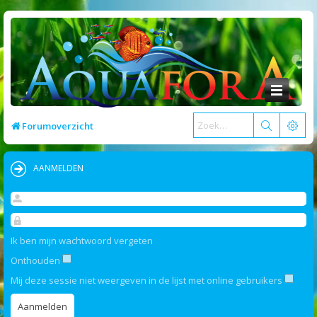
Forumoverzicht
AANMELDEN
Ik ben mijn wachtwoord vergeten
Onthouden
Mij deze sessie niet weergeven in de lijst met online gebruikers