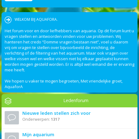
WELKOM BIJ AQUAFORA.
Het forum voor en door liefhebbers van aquaria. Op dit forum kunt u
vragen stellen en antwoorden vinden voor uw problemen. Wij
hanteren het credo “Domme vragen bestaan niet”, voel u daarom
vrij om vragen te stellen over bijvoorbeeld de inrichting, de
verlichting of de filtering van het aquarium. Maar ook vragen over
welke vissen wel en welke vissen niet bij elkaar geplaatst kunnen
worden mogen gesteld worden. Er is altijd wel iemand die er ervaring
mee heeft.
We hopen u vaker te mogen begroeten, Met vriendelijke groet,
AquaforA
Ledenforum
Nieuwe leden stellen zich voor
Onderwerpen:
1317
Mijn aquarium